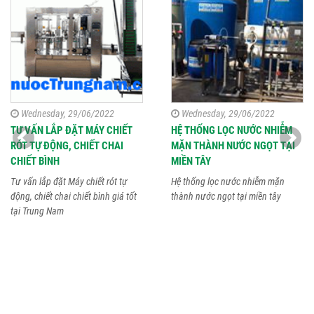
Wednesday, 29/06/2022
Wednesday, 29/06/2022
TƯ VẤN LẮP ĐẶT MÁY CHIẾT
HỆ THỐNG LỌC NƯỚC NHIỄM
RÓT TỰ ĐỘNG, CHIẾT CHAI
MẶN THÀNH NƯỚC NGỌT TẠI
CHIẾT BÌNH
MIỀN TÂY
Tư vấn lắp đặt Máy chiết rót tự
Hệ thống lọc nước nhiễm mặn
động, chiết chai chiết bình giá tốt
thành nước ngọt tại miền tây
tại Trung Nam