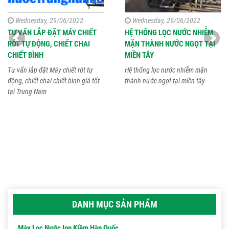
Wednesday, 29/06/2022
Wednesday, 29/06/2022
TƯ VẤN LẮP ĐẶT MÁY CHIẾT
HỆ THỐNG LỌC NƯỚC NHIỄM
RÓT TỰ ĐỘNG, CHIẾT CHAI
MẶN THÀNH NƯỚC NGỌT TẠI
CHIẾT BÌNH
MIỀN TÂY
Tư vấn lắp đặt Máy chiết rót tự
Hệ thống lọc nước nhiễm mặn
động, chiết chai chiết bình giá tốt
thành nước ngọt tại miền tây
tại Trung Nam
DANH MỤC SẢN PHẨM
Máy Lọc Nước Ion Kiềm Hàn Quốc