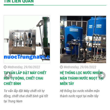
TIN LIÊN QUAN
Wednesday, 29/06/2022
Wednesday, 29/06/2022
TƯ VẤN LẮP ĐẶT MÁY CHIẾT
HỆ THỐNG LỌC NƯỚC NHIỄM
RÓT TỰ ĐỘNG, CHIẾT CHAI
MẶN THÀNH NƯỚC NGỌT TẠI
CHIẾT BÌNH
MIỀN TÂY
Tư vấn lắp đặt Máy chiết rót tự
Hệ thống lọc nước nhiễm mặn
động, chiết chai chiết bình giá tốt
thành nước ngọt tại miền tây
tại Trung Nam