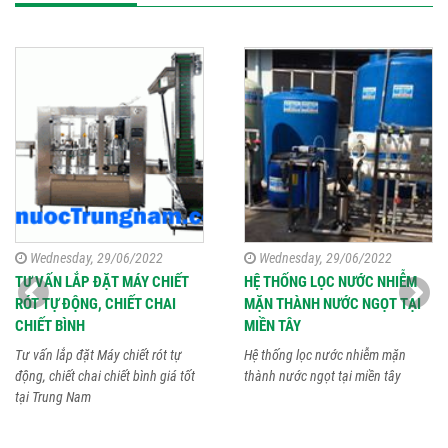
Wednesday, 29/06/2022
Wednesday, 29/06/2022
TƯ VẤN LẮP ĐẶT MÁY CHIẾT
HỆ THỐNG LỌC NƯỚC NHIỄM
RÓT TỰ ĐỘNG, CHIẾT CHAI
MẶN THÀNH NƯỚC NGỌT TẠI
CHIẾT BÌNH
MIỀN TÂY
Tư vấn lắp đặt Máy chiết rót tự
Hệ thống lọc nước nhiễm mặn
động, chiết chai chiết bình giá tốt
thành nước ngọt tại miền tây
tại Trung Nam