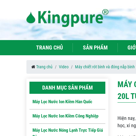
TRANG CHỦ
SẢN PHẨM
GIỚ
Trang chủ
Video
Máy chiết rót bình và đóng nắp bình 
MÁY 
DANH MỤC SẢN PHẨM
20L 
Máy Lọc Nước Ion Kiềm Hàn Quốc
Máy Lọc Nước Ion Kiềm Công Nghiệp
Hiện nay,
học, xí n
Máy Lọc Nước Nóng Lạnh Trực Tiếp Giá