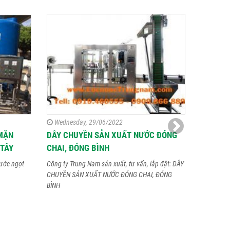
Wednesday, 29/06/2022
Thursda
MẶN
DÂY CHUYỀN SẢN XUẤT NƯỚC ĐÓNG
DÂY CH
 TÂY
CHAI, ĐÓNG BÌNH
TỰ ĐỘNG
KHIẾT, 
ước ngọt
Công ty Trung Nam sản xuất, tư vấn, lắp đặt: DÂY
ALKALI
CHUYỀN SẢN XUẤT NƯỚC ĐÓNG CHAI, ĐÓNG
BÌNH
Dây chuyền
20 lít với 
Alkaline