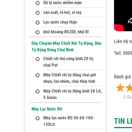
Xử lý nước nhiễm mặn
sản xuất, lò hơi, xi mạ
Lọc nước chạy thận
khử khoáng RO.EDI, khử DI
Liên hệ t
Dây Chuyền Máy Chiết Rót Tự Động, Bán
Tự Động Đóng Chai Bình
Tell: 090
Chiết rót thủ công bình 20 lít,
chai Pet
Máy Chiết rót tự động chai pet
Đánh giá 
nhựa, lon nhôm, chai thủy tinh
Máy Chiết rót tự động bình 20 Lít,
0 Sa
5 Galon
Máy Lọc Nước RO
Máy lọc nước RO 30-60-100-
TIN 
130Lit