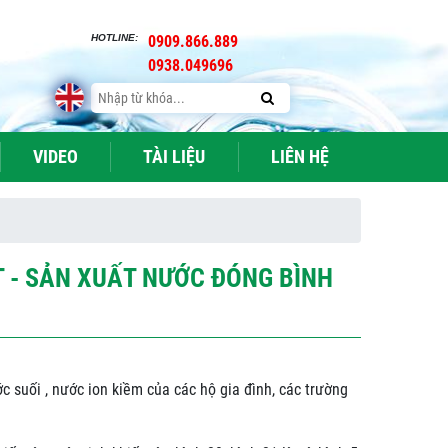
HOTLINE:
0909.866.889
0938.049696
VIDEO
TÀI LIỆU
LIÊN HỆ
T - SẢN XUẤT NƯỚC ĐÓNG BÌNH
 suối , nước ion kiềm của các hộ gia đình, các trường