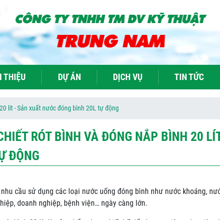
I THIỆU
DỰ ÁN
DỊCH VỤ
TIN TỨC
20 lít - Sản xuất nước đóng bình 20L tự động
CHIẾT RÓT BÌNH VÀ ĐÓNG NẮP BÌNH 20 LÍ
TỰ ĐỘNG
 nhu cầu sử dụng các loại nước uống đóng bình như nước khoáng, nước
ghiệp, doanh nghiệp, bệnh viện… ngày càng lớn.