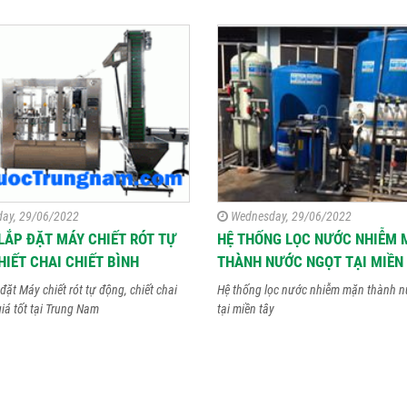
ay, 29/06/2022
Wednesday, 29/06/2022
LẮP ĐẶT MÁY CHIẾT RÓT TỰ
HỆ THỐNG LỌC NƯỚC NHIỄM 
HIẾT CHAI CHIẾT BÌNH
THÀNH NƯỚC NGỌT TẠI MIỀN
đặt Máy chiết rót tự động, chiết chai
Hệ thống lọc nước nhiễm mặn thành n
giá tốt tại Trung Nam
tại miền tây