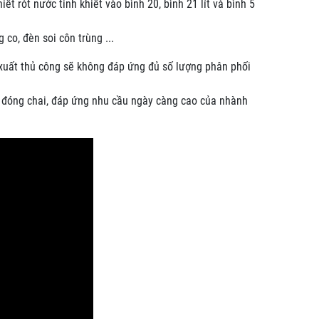
ết rót nước tinh khiết vào bình 20, bình 21 lít và bình 5
 co, đèn soi côn trùng ...
n xuất thủ công sẽ không đáp ứng đủ số lượng phân phối
nh đóng chai, đáp ứng nhu cầu ngày càng cao của nhành