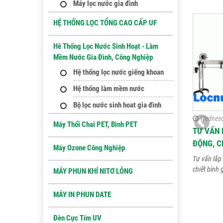
Máy lọc nước gia đình
HỆ THỐNG LỌC TỔNG CAO CẤP UF
Hê Thống Lọc Nước Sinh Hoạt - Làm
Mềm Nước Gia Đình, Công Nghiệp
Hệ thống lọc nước giếng khoan
Hệ thống làm mềm nước
Bộ lọc nước sinh hoat gia đình
Wednesd
Máy Thổi Chai PET, Bình PET
TƯ VẤN 
ĐỘNG, C
Máy Ozone Công Nghiệp
Tư vấn lắp 
chiết bình 
MÁY PHUN KHÍ NITƠ LỎNG
MÁY IN PHUN DATE
Đèn Cực Tím UV