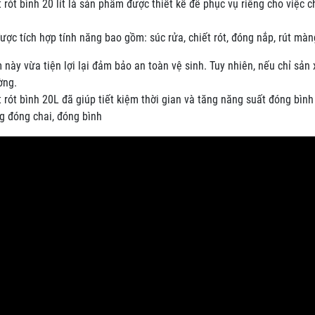
 rót bình 20 lít là sản phẩm được thiết kế để phục vụ riêng cho việc chi
được tích hợp tính năng bao gồm: súc rửa, chiết rót, đóng nắp, rút màng
này vừa tiện lợi lại đảm bảo an toàn vệ sinh. Tuy nhiên, nếu chỉ sả
ờng.
 rót bình 20L đã giúp tiết kiệm thời gian và tăng năng suất đóng bì
g đóng chai, đóng bình