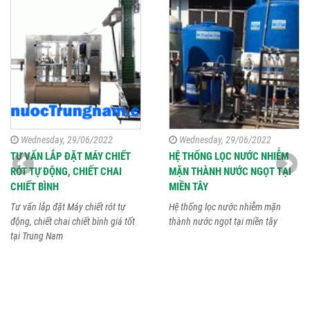
Wednesday, 29/06/2022
Wednesday, 29/06/2022
TƯ VẤN LẮP ĐẶT MÁY CHIẾT
HỆ THỐNG LỌC NƯỚC NHIỄM
RÓT TỰ ĐỘNG, CHIẾT CHAI
MẶN THÀNH NƯỚC NGỌT TẠI
CHIẾT BÌNH
MIỀN TÂY
Tư vấn lắp đặt Máy chiết rót tự
Hệ thống lọc nước nhiễm mặn
động, chiết chai chiết bình giá tốt
thành nước ngọt tại miền tây
tại Trung Nam