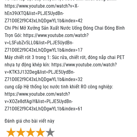
https://www.youtube.com/watch?v=X-
hEn39iXTQ&list=PLJE5UydBn-
Z71D0E2f9C43xLhQDgwYL1b&index=42
Chi Phí Mở Xưởng Sản Xuất Nước Uống Đóng Chai Đóng Bình
Trọn Gói: https://www.youtube.com/watch?
v=LSFubZv5LL0&list=PLJE5UydBn-
Z71D0E2f9C43xLhQDgwYL1b&index=17
Máy chiết rót 3 trong 1: Súc rửa, chiết rót, đóng nắp chai PET
nhựa tự động khép kín: https://www.youtube.com/watch?
v=KTK3J132Deg&list=PLJE5UydBn-
Z71D0E2f9C43xLhQDgwYL1b&index=32
cung cấp Hệ thống lọc nước tinh khiết RO công nghiệp:
https://www.youtube.com/watch?
v=XOZe8dfAgiY&list=PLJE5UydBn-
Z71D0E2f9C43xLhQDgwYL1b&index=61
Đánh giá cho bài viết này