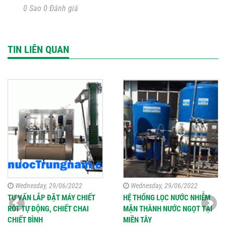
0 Sao 0 Đánh giá
TIN LIÊN QUAN
Wednesday, 29/06/2022
Wednesday, 29/06/2022
TƯ VẤN LẮP ĐẶT MÁY CHIẾT
HỆ THỐNG LỌC NƯỚC NHIỄM
RÓT TỰ ĐỘNG, CHIẾT CHAI
MẶN THÀNH NƯỚC NGỌT TẠI
CHIẾT BÌNH
MIỀN TÂY