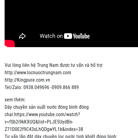
Vui lòng liên hệ Trung Nam được tư vấn và hổ trợ
http://www.locnuoctrungnam.com
http://Kingpure.com.vn
Tel/Zalo: 0938.049696 -0909.866 889
xem thêm:
Dây chuyền sản xuất nước đóng bình đóng
chai:https://www.youtube.com/watch?
v=fSb2i9kKXUQ&list=PLJE5UydBn-
Z71D0E2f9C43xLhQDgwYL1b&index=38
Tư vấn lắp đặt dây chuyền lọc nước tinh khiết đóng bình: