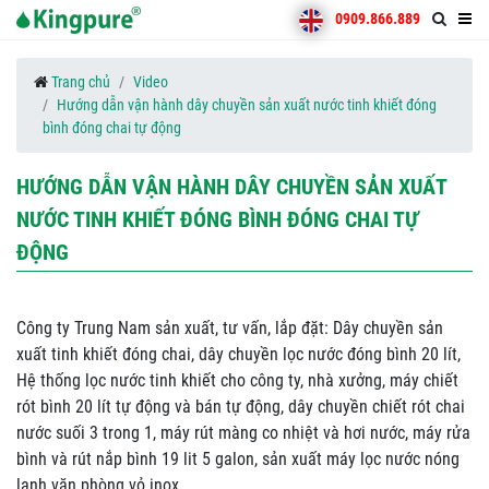
0909.866.889
Trang chủ
Video
Hướng dẫn vận hành dây chuyền sản xuất nước tinh khiết đóng
bình đóng chai tự động
HƯỚNG DẪN VẬN HÀNH DÂY CHUYỀN SẢN XUẤT
NƯỚC TINH KHIẾT ĐÓNG BÌNH ĐÓNG CHAI TỰ
ĐỘNG
Công ty Trung Nam sản xuất, tư vấn, lắp đặt: Dây chuyền sản
xuất tinh khiết đóng chai, dây chuyền lọc nước đóng bình 20 lít,
Hệ thống lọc nước tinh khiết cho công ty, nhà xưởng, máy chiết
rót bình 20 lít tự động và bán tự động, dây chuyền chiết rót chai
nước suối 3 trong 1, máy rút màng co nhiệt và hơi nước, máy rửa
bình và rút nắp bình 19 lit 5 galon, sản xuất máy lọc nước nóng
lạnh văn phòng vỏ inox,...