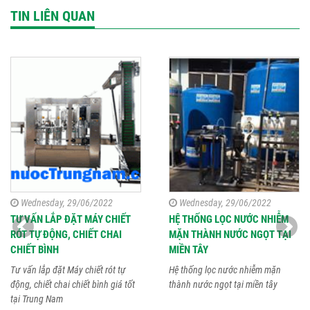
TIN LIÊN QUAN
Wednesday, 29/06/2022
Wednesday, 29/06/2022
TƯ VẤN LẮP ĐẶT MÁY CHIẾT
HỆ THỐNG LỌC NƯỚC NHIỄM
RÓT TỰ ĐỘNG, CHIẾT CHAI
MẶN THÀNH NƯỚC NGỌT TẠI
CHIẾT BÌNH
MIỀN TÂY
Tư vấn lắp đặt Máy chiết rót tự
Hệ thống lọc nước nhiễm mặn
động, chiết chai chiết bình giá tốt
thành nước ngọt tại miền tây
tại Trung Nam