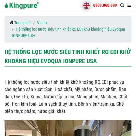
0909.866.889
Trang chủ
Video
Hệ thống lọc nước siêu tinh khiết RO EDI khử khoáng hiệu Evoqua
IONPURE USA
HỆ THỐNG LỌC NƯỚC SIÊU TINH KHIẾT RO EDI KHỬ
KHOÁNG HIỆU EVOQUA IONPURE USA
Hệ thống lọc nước siêu tinh khiết khử khoáng RO.EDI phục vụ
cho ngành sản xuất :Sơn, Hoá chất, Mỹ phẩm, Dược phẩm, Bán
dẫn, Điện tử, Xi mạ, Nước cấp lò hơi, Màng phim, Mạ điện, Chất
bôi trơn kim loại, Làm sạch thuỷ tinh, Bệnh viện/trạm xá, Chế
biến thực phẩm, nước giải khát.