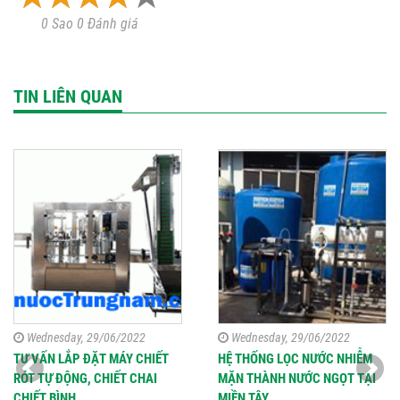
0 Sao 0 Đánh giá
TIN LIÊN QUAN
Wednesday, 29/06/2022
Wednesday, 29/06/2022
TƯ VẤN LẮP ĐẶT MÁY CHIẾT
HỆ THỐNG LỌC NƯỚC NHIỄM
RÓT TỰ ĐỘNG, CHIẾT CHAI
MẶN THÀNH NƯỚC NGỌT TẠI
CHIẾT BÌNH
MIỀN TÂY