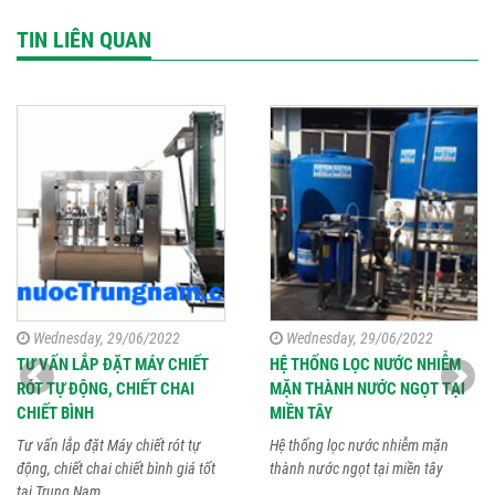
TIN LIÊN QUAN
Wednesday, 29/06/2022
Wednesday, 29/06/2022
TƯ VẤN LẮP ĐẶT MÁY CHIẾT
HỆ THỐNG LỌC NƯỚC NHIỄM
RÓT TỰ ĐỘNG, CHIẾT CHAI
MẶN THÀNH NƯỚC NGỌT TẠI
CHIẾT BÌNH
MIỀN TÂY
Tư vấn lắp đặt Máy chiết rót tự
Hệ thống lọc nước nhiễm mặn
động, chiết chai chiết bình giá tốt
thành nước ngọt tại miền tây
tại Trung Nam