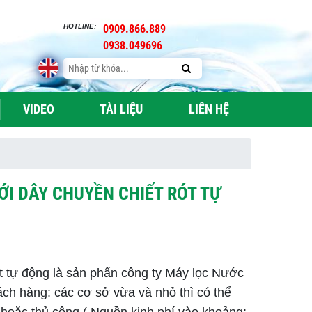
HOTLINE:
0909.866.889
0938.049696
VIDEO
TÀI LIỆU
LIÊN HỆ
I DÂY CHUYỀN CHIẾT RÓT TỰ
t tự động là sản phẩn công ty Máy lọc Nước
ch hàng: các cơ sở vừa và nhỏ thì có thể