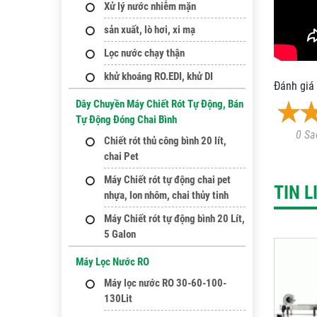
Xử lý nước nhiễm mặn
sản xuất, lò hơi, xi mạ
Lọc nước chạy thận
khử khoáng RO.EDI, khử DI
Đánh giá 
Dây Chuyền Máy Chiết Rót Tự Động, Bán
Tự Động Đóng Chai Bình
0 Sa
Chiết rót thủ công bình 20 lít,
chai Pet
Máy Chiết rót tự động chai pet
TIN 
nhựa, lon nhôm, chai thủy tinh
Máy Chiết rót tự động bình 20 Lít,
5 Galon
Máy Lọc Nước RO
Máy lọc nước RO 30-60-100-
130Lit