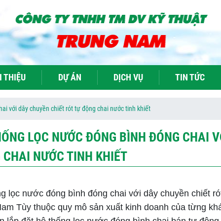
I THIỆU
DỰ ÁN
DỊCH VỤ
TIN TỨC
i với dây chuyền chiết rót tự động chai nước tinh khiết
HỐNG LỌC NƯỚC ĐÓNG BÌNH ĐÓNG CHAI VỚ
 CHAI NƯỚC TINH KHIẾT
g lọc nước đóng bình đóng chai với dây chuyền chiết ró
am Tùy thuộc quy mô sản xuất kinh doanh của từng khá