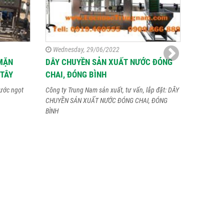
Wednesday, 29/06/2022
Thursda
MẶN
DÂY CHUYỀN SẢN XUẤT NƯỚC ĐÓNG
DÂY CH
 TÂY
CHAI, ĐÓNG BÌNH
TỰ ĐỘNG
KHIẾT, 
ước ngọt
Công ty Trung Nam sản xuất, tư vấn, lắp đặt: DÂY
ALKALI
CHUYỀN SẢN XUẤT NƯỚC ĐÓNG CHAI, ĐÓNG
BÌNH
Dây chuyền
20 lít với 
Alkaline