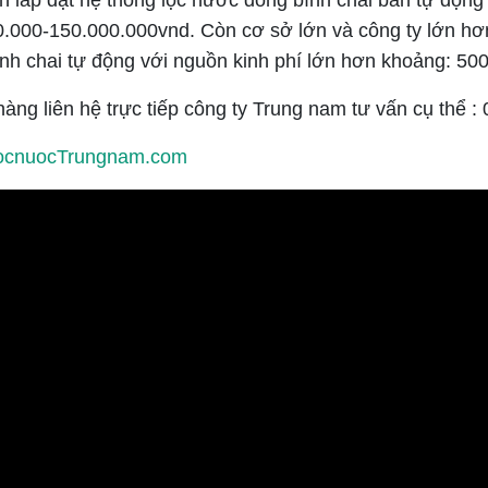
n lắp đặt hệ thống lọc nước đóng bình chai bán tự động
.000-150.000.000vnd. Còn cơ sở lớn và công ty lớn hơn
nh chai tự động với nguồn kinh phí lớn hơn khoảng: 5
àng liên hệ trực tiếp công ty Trung nam tư vấn cụ thể 
/LocnuocTrungnam.com