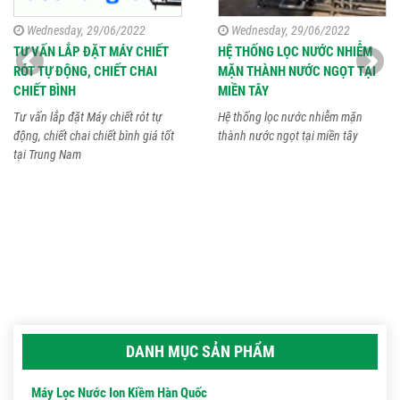
Wednesday, 29/06/2022
Wednesday, 29/06/2022
TƯ VẤN LẮP ĐẶT MÁY CHIẾT
HỆ THỐNG LỌC NƯỚC NHIỄM
RÓT TỰ ĐỘNG, CHIẾT CHAI
MẶN THÀNH NƯỚC NGỌT TẠI
CHIẾT BÌNH
MIỀN TÂY
Tư vấn lắp đặt Máy chiết rót tự
Hệ thống lọc nước nhiễm mặn
động, chiết chai chiết bình giá tốt
thành nước ngọt tại miền tây
tại Trung Nam
DANH MỤC SẢN PHẨM
Máy Lọc Nước Ion Kiềm Hàn Quốc