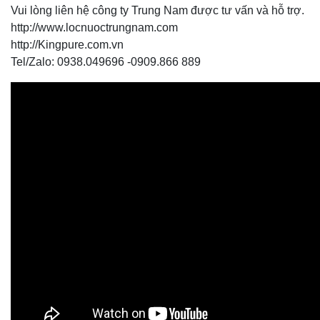
Vui lòng liên hệ công ty Trung Nam được tư vấn và hỗ trợ.
http://www.locnuoctrungnam.com
http://Kingpure.com.vn
Tel/Zalo: 0938.049696 -0909.866 889