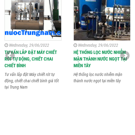
Wednesday, 29/06/2022
Wednesday, 29/06/2022
TƯ VẤN LẮP ĐẶT MÁY CHIẾT
HỆ THỐNG LỌC NƯỚC NHIỄM
RÓT TỰ ĐỘNG, CHIẾT CHAI
MẶN THÀNH NƯỚC NGỌT TẠI
CHIẾT BÌNH
MIỀN TÂY
Tư vấn lắp đặt Máy chiết rót tự
Hệ thống lọc nước nhiễm mặn
động, chiết chai chiết bình giá tốt
thành nước ngọt tại miền tây
tại Trung Nam