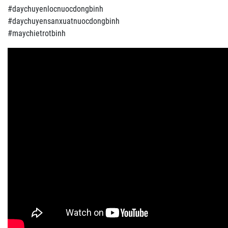
#daychuyenlocnuocdongbinh
#daychuyensanxuatnuocdongbinh
#maychietrotbinh