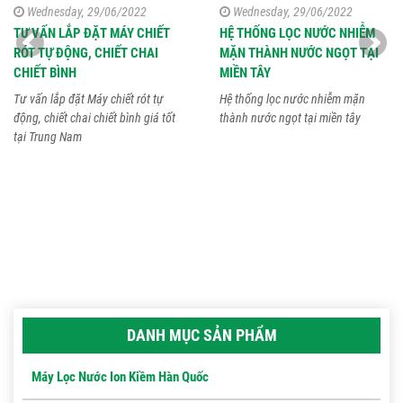
Wednesday, 29/06/2022
Wednesday, 29/06/2022
TƯ VẤN LẮP ĐẶT MÁY CHIẾT
HỆ THỐNG LỌC NƯỚC NHIỄM
RÓT TỰ ĐỘNG, CHIẾT CHAI
MẶN THÀNH NƯỚC NGỌT TẠI
CHIẾT BÌNH
MIỀN TÂY
Tư vấn lắp đặt Máy chiết rót tự
Hệ thống lọc nước nhiễm mặn
động, chiết chai chiết bình giá tốt
thành nước ngọt tại miền tây
tại Trung Nam
DANH MỤC SẢN PHẨM
Máy Lọc Nước Ion Kiềm Hàn Quốc