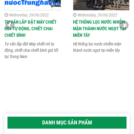
Wednesday, 29/06/2022
Wednesday, 29/06/2022
TƯ VẤN LẮP ĐẶT MÁY CHIẾT
HỆ THỐNG LỌC NƯỚC NHIỄM
RÓT TỰ ĐỘNG, CHIẾT CHAI
MẶN THÀNH NƯỚC NGỌT TẠI
CHIẾT BÌNH
MIỀN TÂY
Tư vấn lắp đặt Máy chiết rót tự
Hệ thống lọc nước nhiễm mặn
động, chiết chai chiết bình giá tốt
thành nước ngọt tại miền tây
tại Trung Nam
DANH MỤC SẢN PHẨM