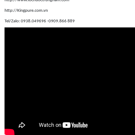
http://www.locnuoctrungnam.com
http://Kingpure.com.vn
Tel/Zalo: 0938.049696 -0909.866 889