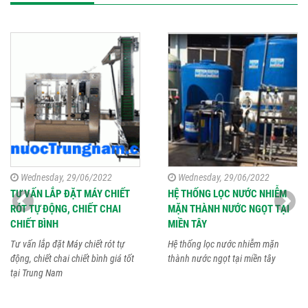
Wednesday, 29/06/2022
Wednesday, 29/06/2022
TƯ VẤN LẮP ĐẶT MÁY CHIẾT
HỆ THỐNG LỌC NƯỚC NHIỄM
RÓT TỰ ĐỘNG, CHIẾT CHAI
MẶN THÀNH NƯỚC NGỌT TẠI
CHIẾT BÌNH
MIỀN TÂY
Tư vấn lắp đặt Máy chiết rót tự
Hệ thống lọc nước nhiễm mặn
động, chiết chai chiết bình giá tốt
thành nước ngọt tại miền tây
tại Trung Nam