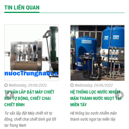
TIN LIÊN QUAN
Wednesday, 29/06/2022
Wednesday, 29/06/2022
TƯ VẤN LẮP ĐẶT MÁY CHIẾT
HỆ THỐNG LỌC NƯỚC NHIỄM
RÓT TỰ ĐỘNG, CHIẾT CHAI
MẶN THÀNH NƯỚC NGỌT TẠI
CHIẾT BÌNH
MIỀN TÂY
Tư vấn lắp đặt Máy chiết rót tự
Hệ thống lọc nước nhiễm mặn
động, chiết chai chiết bình giá tốt
thành nước ngọt tại miền tây
tại Trung Nam