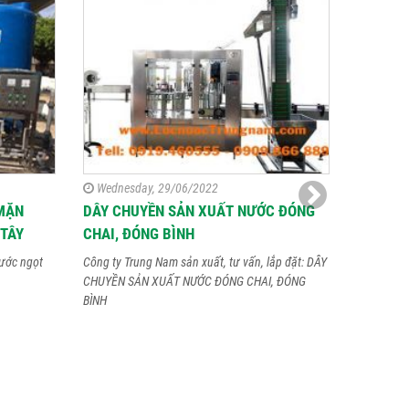
Wednesday, 29/06/2022
Thursda
MẶN
DÂY CHUYỀN SẢN XUẤT NƯỚC ĐÓNG
DÂY CH
 TÂY
CHAI, ĐÓNG BÌNH
TỰ ĐỘNG
KHIẾT, 
ước ngọt
Công ty Trung Nam sản xuất, tư vấn, lắp đặt: DÂY
ALKALI
CHUYỀN SẢN XUẤT NƯỚC ĐÓNG CHAI, ĐÓNG
BÌNH
Dây chuyền
20 lít với 
Alkaline