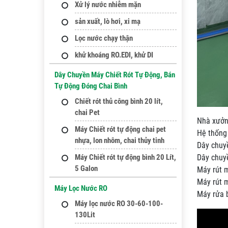
Xử lý nước nhiễm mặn
sản xuất, lò hơi, xi mạ
Lọc nước chạy thận
khử khoáng RO.EDI, khử DI
Dây Chuyền Máy Chiết Rót Tự Động, Bán
Tự Động Đóng Chai Bình
Chiết rót thủ công bình 20 lít,
chai Pet
Nhà xưởn
Máy Chiết rót tự động chai pet
Hệ thống 
nhựa, lon nhôm, chai thủy tinh
Dây chuyề
Máy Chiết rót tự động bình 20 Lít,
Dây chuyề
5 Galon
Máy rút 
Máy rút m
Máy Lọc Nước RO
Máy rửa b
Máy lọc nước RO 30-60-100-
130Lit