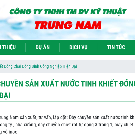
I THIỆU
DỰ ÁN
DỊCH VỤ
TIN TỨC
ết Đóng Chai Đóng Bình Công Nghiệp Hiện Đại
CHUYỀN SẢN XUẤT NƯỚC TINH KHIẾT ĐÓN
ĐẠI
rung Nam sản xuất, tư vấn, lắp đặt: Dây chuyền sản xuất nước tinh khi
ông ty , nhà xưởng, dây chuyền chiết rót tự động 3 trong 1, máy chiêt
g vỏ inox