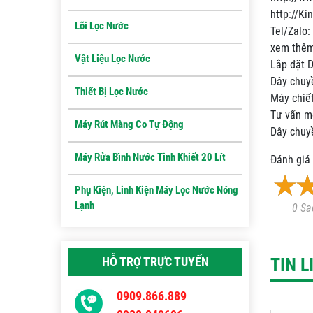
http://Ki
Lõi Lọc Nước
Tel/Zalo
xem thêm
Vật Liệu Lọc Nước
Lắp đặt 
Dây chuy
Thiết Bị Lọc Nước
Máy chiế
Tư vấn m
Máy Rút Màng Co Tự Động
Dây chuyề
Máy Rửa Bình Nước Tinh Khiết 20 Lít
Đánh giá 
Phụ Kiện, Linh Kiện Máy Lọc Nước Nóng
Lạnh
0 Sa
HỖ TRỢ TRỰC TUYẾN
TIN 
0909.866.889