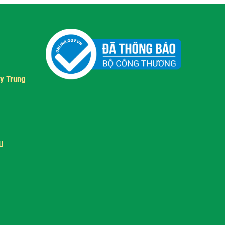
y Trung
U