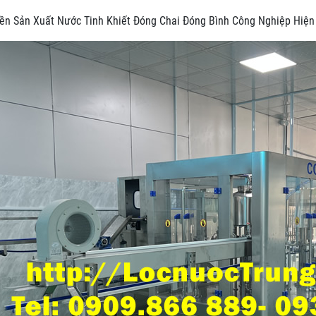
ền Sản Xuất Nước Tinh Khiết Đóng Chai Đóng Bình Công Nghiệp Hiện