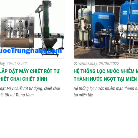
ay, 29/06/2022
Wednesday, 29/06/2022
LẮP ĐẶT MÁY CHIẾT RÓT TỰ
HỆ THỐNG LỌC NƯỚC NHIỄM 
HIẾT CHAI CHIẾT BÌNH
THÀNH NƯỚC NGỌT TẠI MIỀN
đặt Máy chiết rót tự động, chiết chai
Hệ thống lọc nước nhiễm mặn thành n
giá tốt tại Trung Nam
tại miền tây