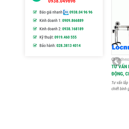
0938.049696
Báo giá nhanh
0938.04 96 96
Kinh doanh 1:
0909.866889
Kinh doanh 2:
0938.168189
Kỹ thuật:
0919.460 555
Bảo hành:
028.3813 4014
Wednesd
TƯ VẤN 
ĐỘNG, C
Tư vấn lắp 
chiết bình 