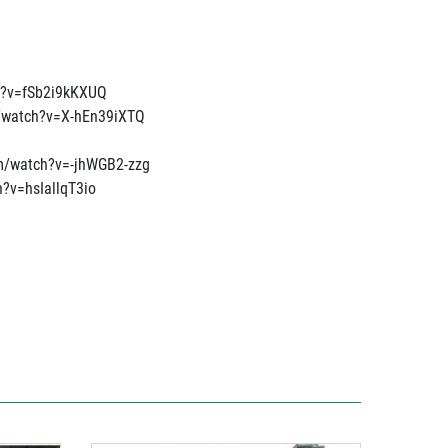
ch?v=fSb2i9kKXUQ
om/watch?v=X-hEn39iXTQ
om/watch?v=-jhWGB2-zzg
h?v=hsIallqT3io