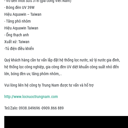
- Vỏ đèn Inox SUS 316 (gia công Viêt Nam)
- Bóng đèn UV 39W
Hiệu Aquawin – Taiwan
- Tăng phô nhôm
Hiệu Aquawin Taiwan
- Ống thạch anh
Xuất xứ: Taiwan
-Tủ điện điều khiển
Quý khách hàng cần tư vấn lắp đặt hệ thống lọc nước, xử lý nước gia đình,
hệ thống lọc công nghiệp, gia công đèn UV diệt khuẩn công suất nhỏ đến
lớn, bóng đèn uv, tăng phôm nhôm,..
Vui lòng liên hệ công ty Trung Nam được tư vấn và hổ trợ
http://www.locnuoctrungnam.com
Tel/Zalo: 0938.049696 -0909.866 889