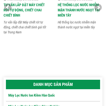
TƯ VẤN LẮP ĐẶT MÁY CHIẾT
HỆ THỐNG LỌC NƯỚC NHIỄM
RÓT TỰ ĐỘNG, CHIẾT CHAI
MẶN THÀNH NƯỚC NGỌT TẠI
CHIẾT BÌNH
MIỀN TÂY
Tư vấn lắp đặt Máy chiết rót tự
Hệ thống lọc nước nhiễm mặn
động, chiết chai chiết bình giá tốt
thành nước ngọt tại miền tây
tại Trung Nam
DANH MỤC SẢN PHẨM
Máy Lọc Nước Ion Kiềm Hàn Quốc