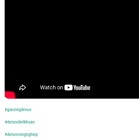
#giacongdenuv
#denuvdietkhuan
#denuvcongnghiep