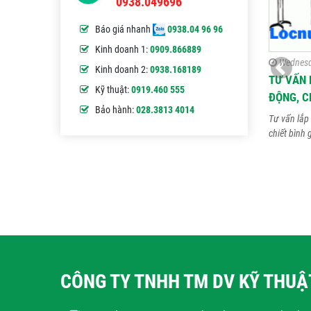
0938.049696
Báo giá nhanh
0938.04 96 96
Kinh doanh 1:
0909.866889
Wednesd
Kinh doanh 2:
0938.168189
TƯ VẤN 
Kỹ thuật:
0919.460 555
ĐỘNG, C
Bảo hành:
028.3813 4014
Tư vấn lắp 
chiết bình 
CÔNG TY TNHH TM DV KỸ THU