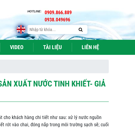
HOTLINE:
0909.866.889
0938.049696
VIDEO
TÀI LIỆU
LIÊN HỆ
SẢN XUẤT NƯỚC TINH KHIẾT- GIẢ
t cho khách hàng chi tiết như sau: xử lý nước nguồn
iết rót vào chai, đóng nắp trong môi trường sạch sẽ; cuối