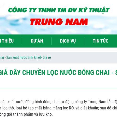
I THIỆU
DỰ ÁN
DỊCH VỤ
TIN TỨC
i - Sản xuất nước tinh khiết- Giả rẻ
GIÁ DÂY CHUYỀN LỌC NƯỚC ĐÓNG CHAI - 
 sản xuất nước đóng bình đóng chai tự động công ty Trung Nam lắp đặ
 lọc thô, loại bỏ tạp chất bằng màng lọc RO, và diệt khuẩn; sau đó ch
đóng gói thành phẩm và lưu kho.