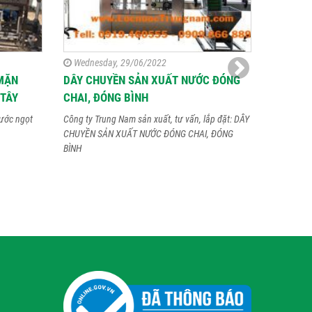
Wednesday, 29/06/2022
Thursda
MẶN
DÂY CHUYỀN SẢN XUẤT NƯỚC ĐÓNG
DÂY CH
 TÂY
CHAI, ĐÓNG BÌNH
TỰ ĐỘNG
KHIẾT, 
ước ngọt
Công ty Trung Nam sản xuất, tư vấn, lắp đặt: DÂY
ALKALI
CHUYỀN SẢN XUẤT NƯỚC ĐÓNG CHAI, ĐÓNG
BÌNH
Dây chuyền
20 lít với 
Alkaline