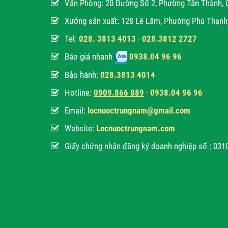
Văn Phòng:
20 Đường Số 2, Phường Tân Thành, 
Xưởng sản xuất: 128 Lê Lâm, Phường Phú Thạn
Tel:
028. 3813 4013
-
028.3812 2727
Báo giá nhanh
0938.04 96 96
Bảo hành:
028.3813 4014
Hotline:
0
909.866 889
-
0938.04 96 96
Email:
locnuoctrungnam@gmail.com
Website:
Locnuoctrungnam.com
Giấy chứng nhận đăng ký doanh nghiệp số : 03