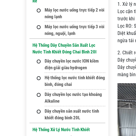
Rẻ
1. Xử lý
Máy lọc nước uống trực tiếp 2 vòi
Lọc cặn t
nóng lạnh
trước kh
Lọc RO: S
Máy lọc nước uống trực tiếp 3 vòi
Diệt khuẩ
nóng, nguội, lạnh
ngừa tái
Hệ Thống Dây Chuyền Sản Xuất Lọc
Nước Tinh Khiết Đóng Chai Bình 20l
2. Chiết 
Dây chuyề
Dây chuyền lọc nước ION kiềm
Dây chuyề
điện giải giàu hydrogen
màng bình
Hệ thống lọc nước tinh khiết đóng
bình, đóng chai
Dây chuyền lọc nước tạo khoáng
Alkaline
Dây chuyền sản xuất nước tinh
khiết đóng bình 20L
Hệ Thống Xử Lý Nước Tinh Khiết