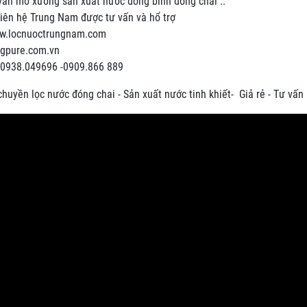
vấn mở xưởng sản xuất nước đóng bình đóng chai ..
liên hệ Trung Nam được tư vấn và hổ trợ
ww.locnuoctrungnam.com
ngpure.com.vn
: 0938.049696 -0909.866 889
chuyền lọc nước đóng chai - Sản xuất nước tinh khiết- Giả rẻ - Tư vấn 