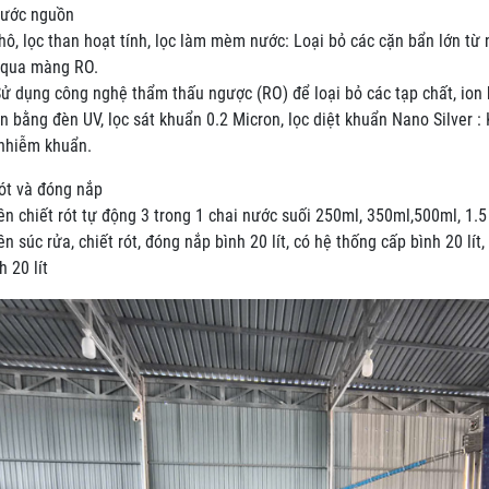
 nước nguồn
hô, lọc than hoạt tính, lọc làm mèm nước: Loại bỏ các cặn bẩn lớn 
i qua màng RO.
ử dụng công nghệ thẩm thấu ngược (RO) để loại bỏ các tạp chất, ion k
n bằng đèn UV, lọc sát khuẩn 0.2 Micron, lọc diệt khuẩn Nano Silver 
 nhiễm khuẩn.
rót và đóng nắp
n chiết rót tự động 3 trong 1 chai nước suối 250ml, 350ml,500ml, 1.5
n súc rửa, chiết rót, đóng nắp bình 20 lít, có hệ thống cấp bình 20 lí
 20 lít