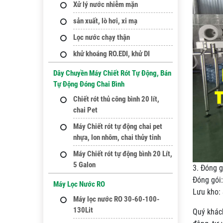
Xử lý nước nhiễm mặn
sản xuất, lò hơi, xi mạ
Lọc nước chạy thận
khử khoáng RO.EDI, khử DI
Dây Chuyền Máy Chiết Rót Tự Động, Bán
Tự Động Đóng Chai Bình
Chiết rót thủ công bình 20 lít,
chai Pet
Máy Chiết rót tự động chai pet
nhựa, lon nhôm, chai thủy tinh
Máy Chiết rót tự động bình 20 Lít,
5 Galon
3. Đóng g
Đóng gói:
Máy Lọc Nước RO
Lưu kho:
Máy lọc nước RO 30-60-100-
130Lit
Quý khách