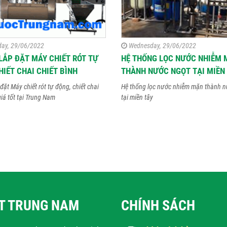
ay, 29/06/2022
Wednesday, 29/06/2022
LẮP ĐẶT MÁY CHIẾT RÓT TỰ
HỆ THỐNG LỌC NƯỚC NHIỄM 
HIẾT CHAI CHIẾT BÌNH
THÀNH NƯỚC NGỌT TẠI MIỀN
đặt Máy chiết rót tự động, chiết chai
Hệ thống lọc nước nhiễm mặn thành n
giá tốt tại Trung Nam
tại miền tây
ẬT TRUNG NAM
CHÍNH SÁCH