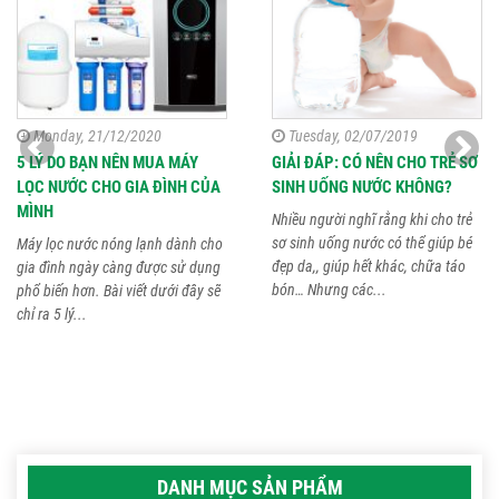
Monday, 21/12/2020
Tuesday, 02/07/2019
5 LÝ DO BẠN NÊN MUA MÁY
GIẢI ĐÁP: CÓ NÊN CHO TRẺ SƠ
LỌC NƯỚC CHO GIA ĐÌNH CỦA
SINH UỐNG NƯỚC KHÔNG?
MÌNH
Nhiều người nghĩ rằng khi cho trẻ
sơ sinh uống nước có thể giúp bé
Máy lọc nước nóng lạnh dành cho
đẹp da,, giúp hết khác, chữa táo
gia đình ngày càng được sử dụng
bón… Nhưng các...
phổ biến hơn. Bài viết dưới đây sẽ
chỉ ra 5 lý...
DANH MỤC SẢN PHẨM