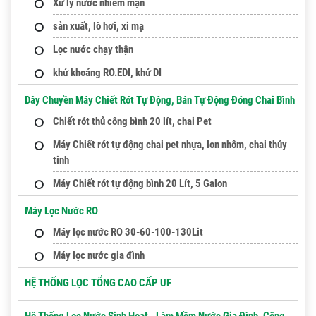
Xử lý nước nhiễm mặn
sản xuất, lò hơi, xi mạ
Lọc nước chạy thận
khử khoáng RO.EDI, khử DI
Dây Chuyền Máy Chiết Rót Tự Động, Bán Tự Động Đóng Chai Bình
Chiết rót thủ công bình 20 lít, chai Pet
Máy Chiết rót tự động chai pet nhựa, lon nhôm, chai thủy
tinh
Máy Chiết rót tự động bình 20 Lít, 5 Galon
Máy Lọc Nước RO
Máy lọc nước RO 30-60-100-130Lit
Máy lọc nước gia đình
HỆ THỐNG LỌC TỔNG CAO CẤP UF
Hê Thống Lọc Nước Sinh Hoạt - Làm Mềm Nước Gia Đình, Công