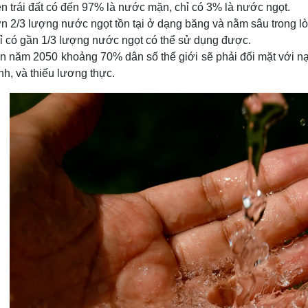
ên trái đất có đến 97% là nước mặn, chỉ có 3% là nước ngọt.
n 2/3 lượng nước ngọt tồn tại ở dạng băng và nằm sâu trong lò
ỉ có gần 1/3 lượng nước ngọt có thể sử dụng được.
n năm 2050 khoảng 70% dân số thế giới sẽ phải đối mặt với nạ
nh, và thiếu lương thực.