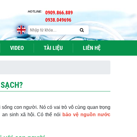
HOTLINE:
0909.866.889
0938.049696
VIDEO
TÀI LIỆU
LIÊN HỆ
 SẠCH?
i sống con người. Nó có vai trò vô cùng quan trọng
n an sinh xã hội. Có thể nói
bảo vệ nguồn nước