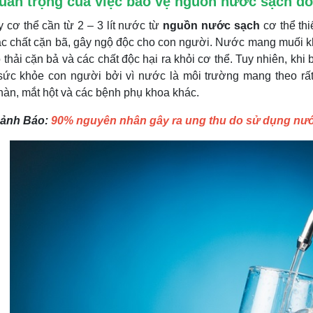
uan trọng của việc bảo vệ nguồn nước sạch đố
 cơ thể cần từ 2 – 3 lít nước từ
nguồn nước sạch
cơ thể th
các chất cặn bã, gây ngộ độc cho con người. Nước mang muối kh
 thải cặn bả và các chất độc hại ra khỏi cơ thể. Tuy nhiên, khi
sức khỏe con người bởi vì nước là môi trường mang theo rất n
àn, mắt hột và các bệnh phụ khoa khác.
Cảnh Báo:
90% nguyên nhân gây ra ung thu do sử dụng nư