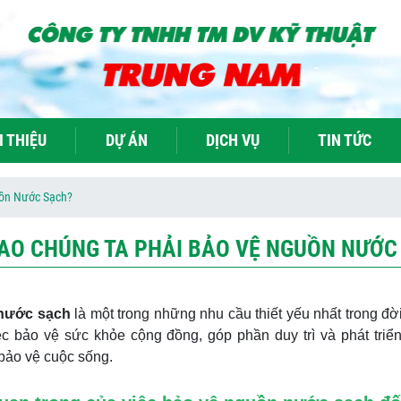
I THIỆU
DỰ ÁN
DỊCH VỤ
TIN TỨC
uồn Nước Sạch?
SAO CHÚNG TA PHẢI BẢO VỆ NGUỒN NƯỚC
nước sạch
là một trong những nhu cầu thiết yếu nhất trong đờ
ệc bảo vệ sức khỏe cộng đồng, góp phần duy trì và phát triể
bảo vệ cuộc sống.