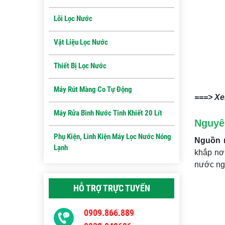
Lõi Lọc Nước
Vật Liệu Lọc Nước
Thiết Bị Lọc Nước
Máy Rút Màng Co Tự Động
===> Xe
Máy Rửa Bình Nước Tinh Khiết 20 Lít
Nguyê
Phụ Kiện, Linh Kiện Máy Lọc Nước Nóng
Nguồn 
Lạnh
khắp nơi
nước ngầ
HỖ TRỢ TRỰC TUYẾN
0909.866.889