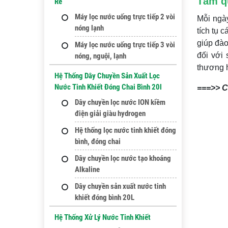
Tầm q
Rẻ
Máy lọc nước uống trực tiếp 2 vòi
Mỗi ngày
nóng lạnh
tích tụ 
giúp đào
Máy lọc nước uống trực tiếp 3 vòi
đối với 
nóng, nguội, lạnh
thương h
Hệ Thống Dây Chuyền Sản Xuất Lọc
Nước Tinh Khiết Đóng Chai Bình 20l
===>> 
Dây chuyền lọc nước ION kiềm
điện giải giàu hydrogen
Hệ thống lọc nước tinh khiết đóng
bình, đóng chai
Dây chuyền lọc nước tạo khoáng
Alkaline
Dây chuyền sản xuất nước tinh
khiết đóng bình 20L
Hệ Thống Xử Lý Nước Tinh Khiết