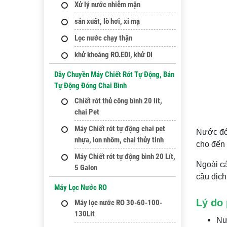
Xử lý nước nhiễm mặn
sản xuất, lò hơi, xi mạ
Lọc nước chạy thận
khử khoáng RO.EDI, khử DI
Dây Chuyền Máy Chiết Rót Tự Động, Bán
Tự Động Đóng Chai Bình
Chiết rót thủ công bình 20 lít,
chai Pet
Máy Chiết rót tự động chai pet
Nước đón
nhựa, lon nhôm, chai thủy tinh
cho đến 
Máy Chiết rót tự động bình 20 Lít,
Ngoài c
5 Galon
cầu dịch
Máy Lọc Nước RO
Lý do
Máy lọc nước RO 30-60-100-
130Lit
Nư