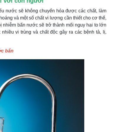
i với con người
iếu nước sẽ không chuyển hóa được các chất, làm
oáng và một số chất vi lượng cần thiết cho cơ thể,
 bị nhiễm bẩn nước sẽ trở thành mối nguy hại to lớn
hiều vi trùng và chất độc gây ra các bệnh tả, lị,
ớc bẩn