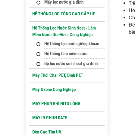
Máy lọc nước gia đình
Tr
Hơ
HỆ THỐNG LỌC TỔNG CAO CẤP UF
Ch
Đế
Hê Thống Lọc Nước Sinh Hoạt - Làm
bệ
Mềm Nước Gia Đình, Công Nghiệp
Hệ thống lọc nước giếng khoan
Hệ thống làm mềm nước
Bộ lọc nước sinh hoat gia đình
Máy Thổi Chai PET, Bình PET
Máy Ozone Công Nghiệp
MÁY PHUN KHÍ NITƠ LỎNG
MÁY IN PHUN DATE
Đèn Cực Tím UV