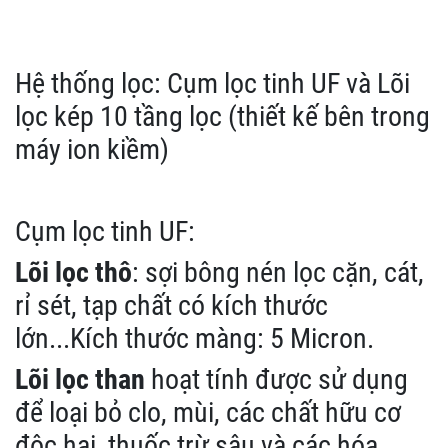
Hệ thống lọc: Cụm lọc tinh UF và Lõi
lọc kép 10 tầng lọc (thiết kế bên trong
máy ion kiềm)
Cụm lọc tinh UF:
Lõi lọc thô
: sợi bông nén lọc cặn, cát,
rỉ sét, tạp chất có kích thước
lớn...Kích thước màng: 5 Micron.
Lõi lọc than
hoạt tính được sử dụng
để loại bỏ clo, mùi, các chất hữu cơ
độc hại, thuốc trừ sâu và các hóa