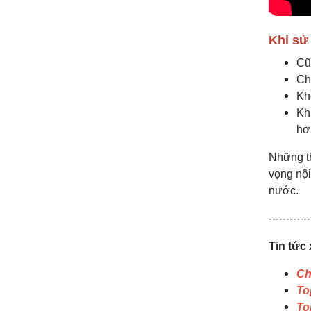
Khi sử
Cũ
Ch
Kh
Kh
hơ
Những th
vọng nội
nước.
------------
Tin tức
Ch
To
To