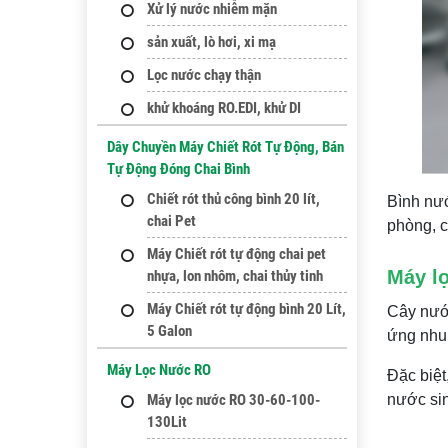
Xử lý nước nhiễm mặn
sản xuất, lò hơi, xi mạ
Lọc nước chạy thận
khử khoáng RO.EDI, khử DI
Dây Chuyền Máy Chiết Rót Tự Động, Bán
Tự Động Đóng Chai Bình
Chiết rót thủ công bình 20 lít,
Bình nướ
chai Pet
phòng, c
Máy Chiết rót tự động chai pet
Máy lọ
nhựa, lon nhôm, chai thủy tinh
Máy Chiết rót tự động bình 20 Lít,
Cây nước
5 Galon
ứng nhu 
Máy Lọc Nước RO
Đặc biệt
Máy lọc nước RO 30-60-100-
nước sin
130Lit