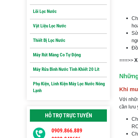
Lõi Lọc Nước
Ch
Vật Liệu Lọc Nước
ho
Sử
Thiết Bị Lọc Nước
ng
Đồ
Máy Rút Màng Co Tự Động
===>>
X
Máy Rửa Bình Nước Tinh Khiết 20 Lít
Những
Phụ Kiện, Linh Kiện Máy Lọc Nước Nóng
Khi mu
Lạnh
Với nhữn
cần lưu 
HỖ TRỢ TRỰC TUYẾN
Ch
RO
0909.866.889
Ch