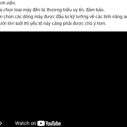
ành viên.
a chọn loại máy đến từ thương hiệu uy tín, đảm bảo.
n chọn các dòng máy được đầu tư kỹ lưỡng về các tính năng an 
ười lớn tuổi thì yếu tố này càng phải được chú ý hơn.