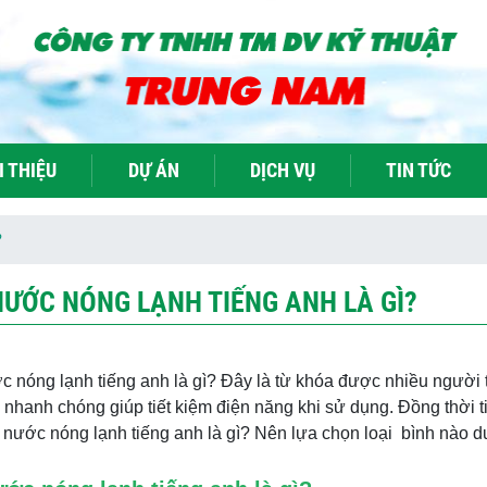
I THIỆU
DỰ ÁN
DỊCH VỤ
TIN TỨC
?
NƯỚC NÓNG LẠNH TIẾNG ANH LÀ GÌ?
 nóng lạnh tiếng anh là gì? Đây là từ khóa được nhiều người t
 nhanh chóng giúp tiết kiệm điện năng khi sử dụng.
Đồng thời t
 nước nóng lạnh tiếng anh là gì? Nên lựa chọn loại bình nào d