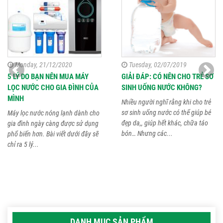
Monday, 21/12/2020
Tuesday, 02/07/2019
5 LÝ DO BẠN NÊN MUA MÁY
GIẢI ĐÁP: CÓ NÊN CHO TRẺ SƠ
LỌC NƯỚC CHO GIA ĐÌNH CỦA
SINH UỐNG NƯỚC KHÔNG?
MÌNH
Nhiều người nghĩ rằng khi cho trẻ
sơ sinh uống nước có thể giúp bé
Máy lọc nước nóng lạnh dành cho
đẹp da,, giúp hết khác, chữa táo
gia đình ngày càng được sử dụng
bón… Nhưng các...
phổ biến hơn. Bài viết dưới đây sẽ
chỉ ra 5 lý...
DANH MỤC SẢN PHẨM