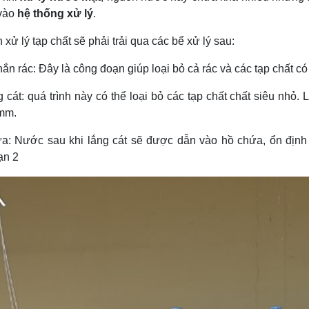
 vào
hệ thống xử lý
.
h xử lý tạp chất sẽ phải trải qua các bể xử lý sau:
hắn rác: Đây là công đoạn giúp loại bỏ cả rác và các tạp chất c
g cát: quá trình này có thể loại bỏ các tạp chất chất siêu nhỏ
mm.
ứa: Nước sau khi lắng cát sẽ được dẫn vào hồ chứa, ổn địn
ạn 2