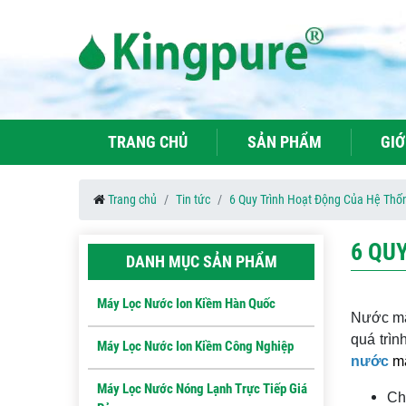
TRANG CHỦ
SẢN PHẨM
GIỚ
Trang chủ
Tin tức
6 Quy Trình Hoạt Động Của Hệ Thố
6 QU
DANH MỤC SẢN PHẨM
Máy Lọc Nước Ion Kiềm Hàn Quốc
Nước mặt
quá trìn
Máy Lọc Nước Ion Kiềm Công Nghiệp
nước
m
Máy Lọc Nước Nóng Lạnh Trực Tiếp Giá
Ch