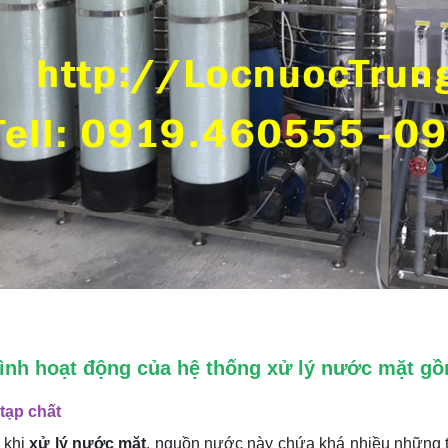
rình hoạt động của hệ thống xử lý nước mặt g
 tạp chất
 khi
xử lý nước mặt
, nguồn nước này chứa khá nhiều những tạp