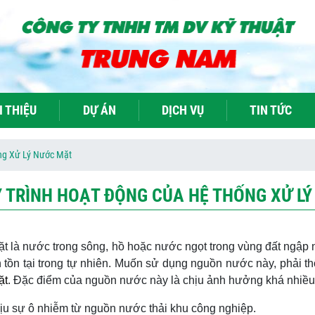
I THIỆU
DỰ ÁN
DỊCH VỤ
TIN TỨC
ng Xử Lý Nước Mặt
Y TRÌNH HOẠT ĐỘNG CỦA HỆ THỐNG XỬ L
 là nước trong sông, hồ hoặc nước ngọt trong vùng đất ngập 
h tồn tại trong tự nhiên. Muốn sử dụng nguồn nước này, phải 
ặt
. Đặc điểm của nguồn nước này là chịu ảnh hưởng khá nhiều
ịu sự ô nhiễm từ nguồn nước thải khu công nghiệp.