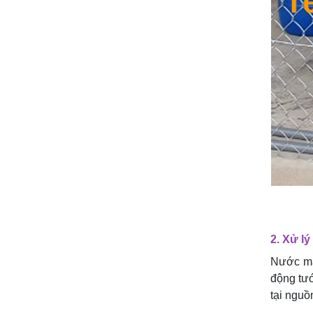
2.
Xử lý
Nước mặ
động tướ
tại nguồ