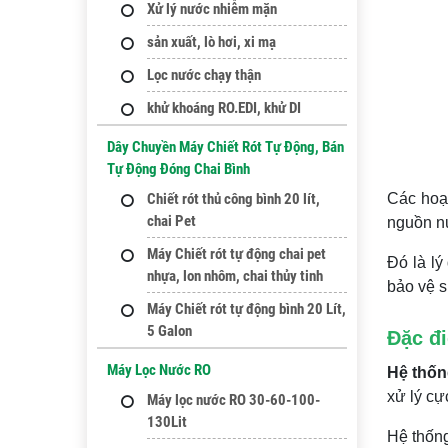
Xử lý nước nhiễm mặn
sản xuất, lò hơi, xi mạ
Lọc nước chạy thận
khử khoáng RO.EDI, khử DI
Dây Chuyền Máy Chiết Rót Tự Động, Bán
Tự Động Đóng Chai Bình
Chiết rót thủ công bình 20 lít,
Các hoạ
chai Pet
nguồn nư
Máy Chiết rót tự động chai pet
Đó là lý
nhựa, lon nhôm, chai thủy tinh
bảo vệ 
Máy Chiết rót tự động bình 20 Lít,
5 Galon
Đặc đ
Máy Lọc Nước RO
Hệ thốn
xử lý cự
Máy lọc nước RO 30-60-100-
130Lit
Hệ thống