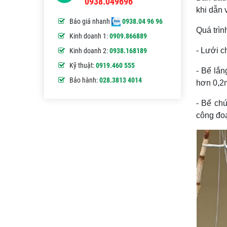
0938.049696
khi dẫn
Báo giá nhanh
0938.04 96 96
Quá trìn
Kinh doanh 1:
0909.866889
- Lưới c
Kinh doanh 2:
0938.168189
Kỹ thuật:
0919.460 555
- Bể lắn
Bảo hành:
028.3813 4014
hơn 0,2
- Bể ch
công đo