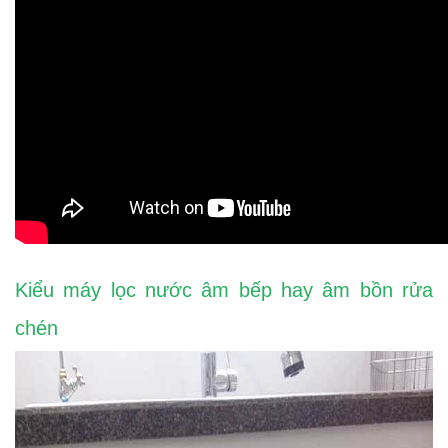
Kiểu máy lọc nước âm bếp hay âm bồn rửa
chén