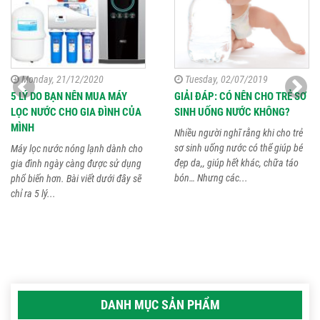
Monday, 21/12/2020
Tuesday, 02/07/2019
5 LÝ DO BẠN NÊN MUA MÁY
GIẢI ĐÁP: CÓ NÊN CHO TRẺ SƠ
LỌC NƯỚC CHO GIA ĐÌNH CỦA
SINH UỐNG NƯỚC KHÔNG?
MÌNH
Nhiều người nghĩ rằng khi cho trẻ
sơ sinh uống nước có thể giúp bé
Máy lọc nước nóng lạnh dành cho
đẹp da,, giúp hết khác, chữa táo
gia đình ngày càng được sử dụng
bón… Nhưng các...
phổ biến hơn. Bài viết dưới đây sẽ
chỉ ra 5 lý...
DANH MỤC SẢN PHẨM