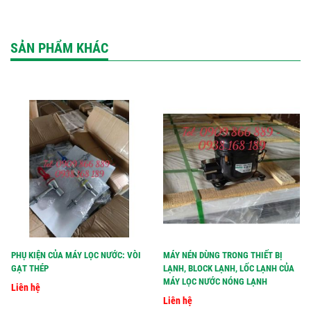
SẢN PHẨM KHÁC
PHỤ KIỆN CỦA MÁY LỌC NƯỚC: VÒI
MÁY NÉN DÙNG TRONG THIẾT BỊ
GẠT THÉP
LẠNH, BLOCK LẠNH, LỐC LẠNH CỦA
MÁY LỌC NƯỚC NÓNG LẠNH
Liên hệ
Liên hệ