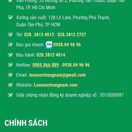
Văn Phòng:
20 Đường Số 2, Phường Tân Thành, Quận Tân
Phú, TP. Hồ Chí Minh
Xưởng sản xuất: 128 Lê Lâm, Phường Phú Thạnh,
Quận Tân Phú, TP HCM
Tel:
028. 3813 4013
-
028.3812 2727
Báo giá nhanh
0938.04 96 96
Bảo hành:
028.3813 4014
Hotline:
0
909.866 889
-
0938.04 96 96
Email:
locnuoctrungnam@gmail.com
Website:
Locnuoctrungnam.com
Giấy chứng nhận đăng ký doanh nghiệp số : 0310000987
CHÍNH SÁCH