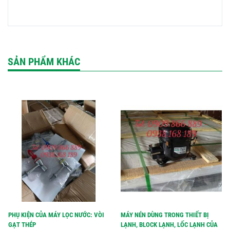
SẢN PHẨM KHÁC
PHỤ KIỆN CỦA MÁY LỌC NƯỚC: VÒI
MÁY NÉN DÙNG TRONG THIẾT BỊ
GẠT THÉP
LẠNH, BLOCK LẠNH, LỐC LẠNH CỦA