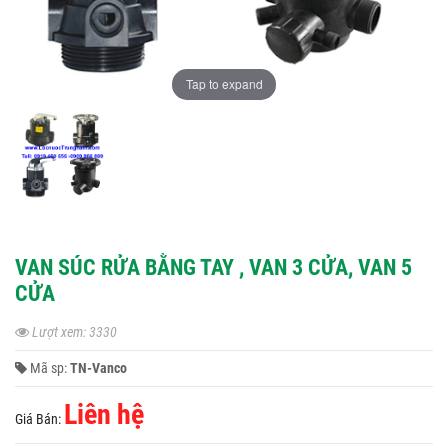
Tap to expand
VAN SÚC RỬA BẰNG TAY , VAN 3 CỬA, VAN 5
CỬA
Lượt xem: 3330
Mã sp:
TN-Vanco
Liên hệ
Giá Bán: