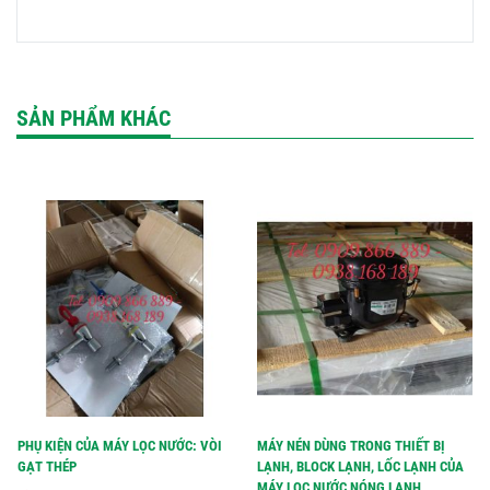
SẢN PHẨM KHÁC
PHỤ KIỆN CỦA MÁY LỌC NƯỚC: VÒI
MÁY NÉN DÙNG TRONG THIẾT BỊ
GẠT THÉP
LẠNH, BLOCK LẠNH, LỐC LẠNH CỦA
MÁY LỌC NƯỚC NÓNG LẠNH