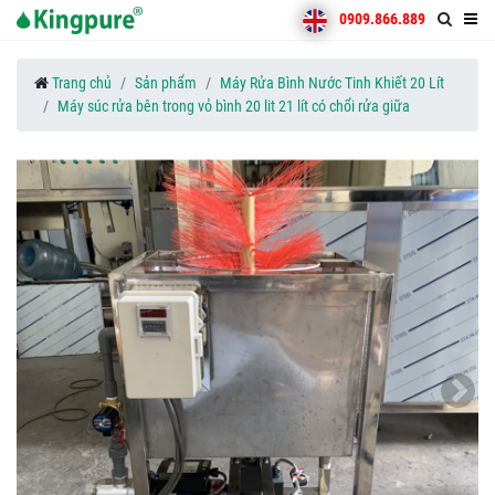
0909.866.889
Trang chủ
Sản phẩm
Máy Rửa Bình Nước Tinh Khiết 20 Lít
Máy súc rửa bên trong vỏ bình 20 lit 21 lít có chổi rửa giữa