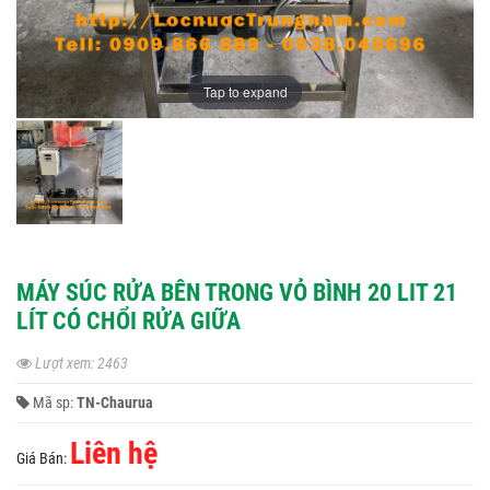
Tap to expand
MÁY SÚC RỬA BÊN TRONG VỎ BÌNH 20 LIT 21
LÍT CÓ CHỔI RỬA GIỮA
Lượt xem: 2463
Mã sp:
TN-Chaurua
Liên hệ
Giá Bán: