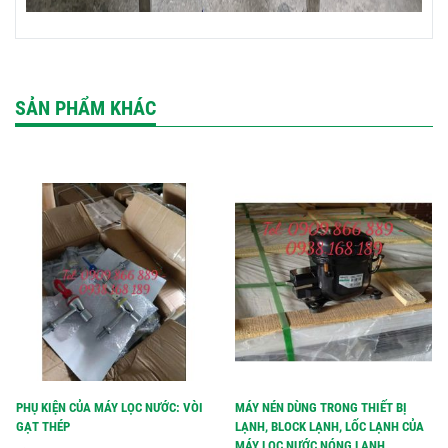
SẢN PHẨM KHÁC
PHỤ KIỆN CỦA MÁY LỌC NƯỚC: VÒI
MÁY NÉN DÙNG TRONG THIẾT BỊ
GẠT THÉP
LẠNH, BLOCK LẠNH, LỐC LẠNH CỦA
MÁY LỌC NƯỚC NÓNG LẠNH