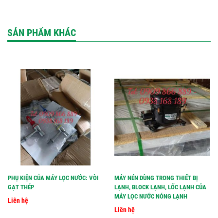
SẢN PHẨM KHÁC
PHỤ KIỆN CỦA MÁY LỌC NƯỚC: VÒI
MÁY NÉN DÙNG TRONG THIẾT BỊ
GẠT THÉP
LẠNH, BLOCK LẠNH, LỐC LẠNH CỦA
MÁY LỌC NƯỚC NÓNG LẠNH
Liên hệ
Liên hệ