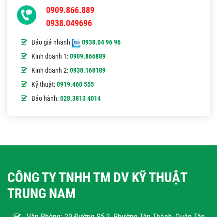
0909.866.889
0938.049696
Báo giá nhanh
0938.04 96 96
Kinh doanh 1:
0909.866889
Kinh doanh 2:
0938.168189
Kỹ thuật:
0919.460 555
Bảo hành:
028.3813 4014
CÔNG TY TNHH TM DV KỸ THUẬT
TRUNG NAM
Văn Phòng:
20 Đường Số 2, Phường Tân Thành, Quận Tân