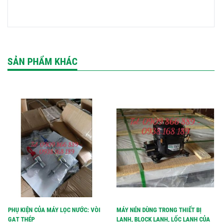
SẢN PHẨM KHÁC
PHỤ KIỆN CỦA MÁY LỌC NƯỚC: VÒI
MÁY NÉN DÙNG TRONG THIẾT BỊ
GẠT THÉP
LẠNH, BLOCK LẠNH, LỐC LẠNH CỦA