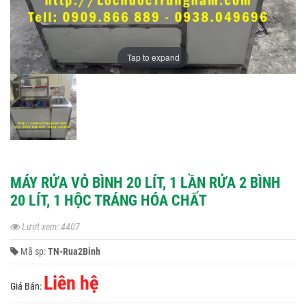
Tap to expand
MÁY RỬA VỎ BÌNH 20 LÍT, 1 LẦN RỬA 2 BÌNH
20 LÍT, 1 HỘC TRÁNG HÓA CHẤT
Lượt xem: 4407
Mã sp:
TN-Rua2Binh
Liên hệ
Giá Bán: