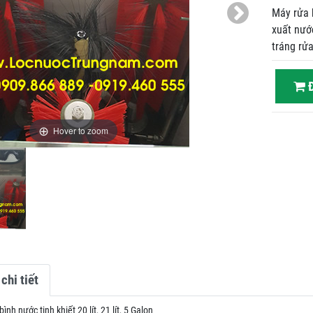
Máy rửa b
xuất nướ
tráng rửa
Đ
Hover to zoom
chi tiết
ình nước tinh khiết 20 lít, 21 lít, 5 Galon