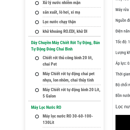
Xử lý nước nhiễm mặn
Máy rửa b
sản xuất, lò hơi, xi mạ
Nguồn đi
Lọc nước chạy thận
khử khoáng RO.EDI, khử DI
Điện năn
Tốc độ: 
Dây Chuyền Máy Chiết Rót Tự Động, Bán
Tự Động Đóng Chai Bình
Lượng kh
Chiết rót thủ công bình 20 lít,
Áp lực: 
chai Pet
Máy Chiết rót tự động chai pet
Thời gian
nhựa, lon nhôm, chai thủy tinh
Bộ chổi r
Máy Chiết rót tự động bình 20 Lít,
Bồn nước
5 Galon
Lọc nư
Máy Lọc Nước RO
Máy lọc nước RO 30-60-100-
130Lit