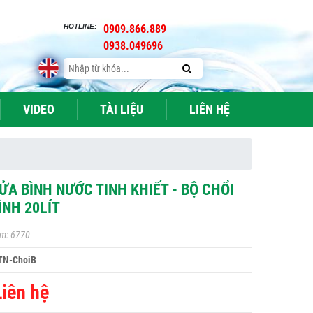
HOTLINE:
0909.866.889
0938.049696
VIDEO
TÀI LIỆU
LIÊN HỆ
ỬA BÌNH NƯỚC TINH KHIẾT - BỘ CHỔI
ÌNH 20LÍT
m: 6770
TN-ChoiB
Liên hệ