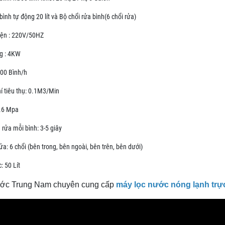
ình tự động 20 lít và Bộ chổi rửa bình(6 chổi rửa)
ện : 220V/50HZ
g : 4KW
100 Bình/h
í tiêu thụ: 0.1M3/Min
0.6 Mpa
 rửa mỗi bình: 3-5 giây
ửa: 6 chổi (bên trong, bên ngoài, bên trên, bên dưới)
: 50 Lít
ớc Trung Nam chuyên cung cấp
máy lọc nước nóng lạnh trực