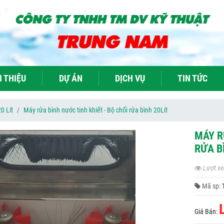
I THIỆU
DỰ ÁN
DỊCH VỤ
TIN TỨC
0 Lít
Máy rửa bình nước tinh khiết - Bộ chổi rửa bình 20Lít
MÁY R
RỬA B
Lượt xe
Mã sp:
Giá Bán: