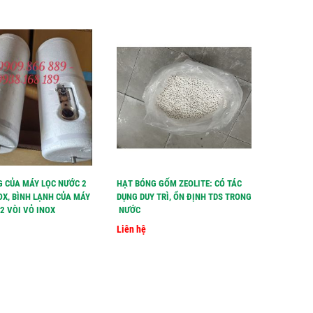
G CỦA MÁY LỌC NƯỚC 2
HẠT BÓNG GỐM ZEOLITE: CÓ TÁC
HẠT LỌC 
OX, BÌNH LẠNH CỦA MÁY
DỤNG DUY TRÌ, ỔN ĐỊNH TDS TRONG
TĂNG TDS
2 VÒI VỎ INOX
NƯỚC
Liên hệ
Liên hệ