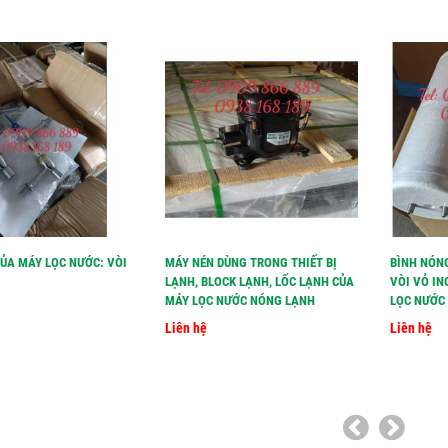
CỦA MÁY LỌC NƯỚC: VÒI
MÁY NÉN DÙNG TRONG THIẾT BỊ
BÌNH NÓN
LẠNH, BLOCK LẠNH, LỐC LẠNH CỦA
VÒI VỎ IN
MÁY LỌC NƯỚC NÓNG LẠNH
LỌC NƯỚC 
Liên hệ
Liên hệ