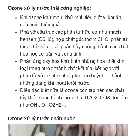
Ozone xử lý nước thải công nghiệp:
Khí ozone khử màu, khử mùi, tiêu diệt vi khuẩn,
nấm mốc hiệu quả.
Phá vỡ cấu trúc các phân tử hữu cơ như mạch
benzen (C6H6), hợp chất gốc thơm CHC, phân tử
thuốc trừ sâu… và phân hủy chúng thành các chất
hóa học cơ bản và trung tính.
Phản ứng oxy hóa khử biến những hóa chất kim
loại trong nước thành chất kết tủa, kết hợp với
phần tử vô cơ như phốt pho, lưu huỳnh… thành
những dạng khí thoát khỏi nước.
Điều đặc biệt nữa là ozone còn tạo nên các chất
tẩy khác song hành: hợp chất H2O2, OH&, Ion âm
như OH-, O-, O2H2-…
Ozone xử lý nước chăn nuôi: