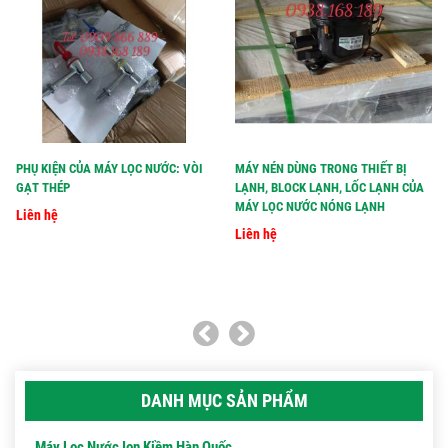
PHỤ KIỆN CỦA MÁY LỌC NƯỚC: VÒI
MÁY NÉN DÙNG TRONG THIẾT BỊ
GẠT THÉP
LẠNH, BLOCK LẠNH, LỐC LẠNH CỦA
MÁY LỌC NƯỚC NÓNG LẠNH
Liên hệ
Liên hệ
DANH MỤC SẢN PHẨM
Máy Lọc Nước Ion Kiềm Hàn Quốc