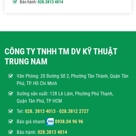
Bảo hành:
028.3813 4014
CÔNG TY TNHH TM DV KỸ THUẬT
TRUNG NAM
Văn Phòng:
20 Đường Số 2, Phường Tân Thành, Quận Tân
Phú, TP. Hồ Chí Minh
Xưởng sản xuất: 128 Lê Lâm, Phường Phú Thạnh,
Quận Tân Phú, TP HCM
Tel:
028. 3813 4013
-
028.3812 2727
Báo giá nhanh
0938.04 96 96
Bảo hành:
028.3813 4014