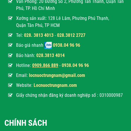
Văn Phòng:
20 Đường Số 2, Phường Tân Thành, Quận Tân
Phú, TP. Hồ Chí Minh
Xưởng sản xuất: 128 Lê Lâm, Phường Phú Thạnh,
Quận Tân Phú, TP HCM
Tel:
028. 3813 4013
-
028.3812 2727
Báo giá nhanh
0938.04 96 96
Bảo hành:
028.3813 4014
Hotline:
0
909.866 889
-
0938.04 96 96
Email:
locnuoctrungnam@gmail.com
Website:
Locnuoctrungnam.com
Giấy chứng nhận đăng ký doanh nghiệp số : 0310000987
CHÍNH SÁCH