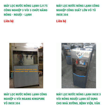
MÁY LỌC NƯỚC NÓNG LẠNH CJ175
MÁY LỌC NƯỚC NÓNG LẠNH CÔNG
CÔNG NGHIỆP 3 VÒI 3 CHỨC NĂNG
NGHIỆP CÔNG SUẤT LỚN VỎ TỦ
NÓNG - NGUỘI - LẠNH
INOX 304
Liên hệ
Liên hệ
MÁY LỌC NƯỚC NÓNG LẠNH CÔNG
MÁY LỌC NƯỚC NÓNG LẠNH INOX 3
NGHIỆP 4 VÒI NGANG KINGPURE
VÒI NÓNG NGUỘI LẠNH SỬ DỤNG
VỎ INOX 304
CHO NHÀ XƯỞNG, BỆNH VIỆN, VĂN