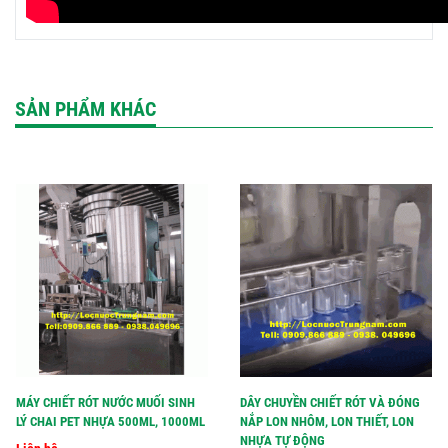
SẢN PHẨM KHÁC
MÁY CHIẾT RÓT NƯỚC MUỐI SINH
DÂY CHUYỀN CHIẾT RÓT VÀ ĐÓNG
LÝ CHAI PET NHỰA 500ML, 1000ML
NẮP LON NHÔM, LON THIẾT, LON
NHỰA TỰ ĐỘNG