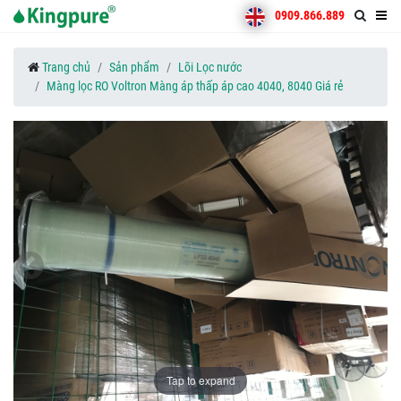
0909.866.889
Trang chủ
Sản phẩm
Lõi Lọc nước
Màng lọc RO Voltron Màng áp thấp áp cao 4040, 8040 Giá rẻ
Tap to expand