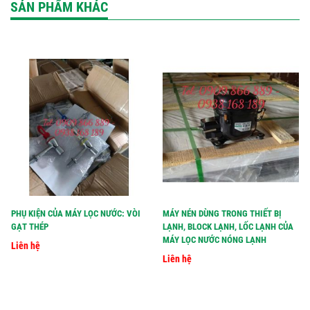
SẢN PHẨM KHÁC
PHỤ KIỆN CỦA MÁY LỌC NƯỚC: VÒI
MÁY NÉN DÙNG TRONG THIẾT BỊ
GẠT THÉP
LẠNH, BLOCK LẠNH, LỐC LẠNH CỦA
MÁY LỌC NƯỚC NÓNG LẠNH
Liên hệ
Liên hệ