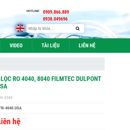
HOTLINE:
0909.866.889
0938.049696
VIDEO
TÀI LIỆU
LIÊN HỆ
LỌC RO 4040, 8040 FILMTEC DULPONT
USA
m: 6344
TN-4040.USA
Liên hệ