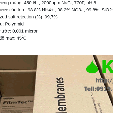
ượng màng: 450 l/h , 2000ppm NaCl, 770F, pH 8.
ược các Ion : 98.8% NH4+ ; 98.2% NO3- ; 99.8% SiO
ized salt rejection (%) :99,7%
ệu: Polyamid
thước: 0,001 micron
 độ max: 45⁰C