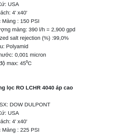
Xứ: USA
ch: 4' x40'
c Màng : 150 PSI
ượng màng: 390 l/h = 2,900 gpd
ized salt rejection (%) :99,0%
ệu: Polyamid
thước: 0,001 micron
 độ max: 45⁰C
ng lọc RO LCHR 4040 áp cao
 SX: DOW DULPONT
Xứ: USA
ch: 4' x40'
c Màng : 225 PSI