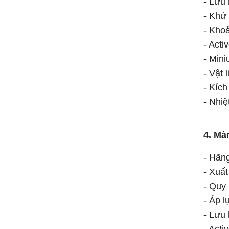
- Lưu
- Khử
- Kho
- Acti
- Mini
- Vật 
- Kích
- Nhiệ
4. Mà
- Hã
- Xuấ
- Quy 
- Áp 
- Lưu