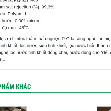
ve Area ft2(m2) :400
um salt rejection (%) :99,3%
liệu: Polyamid
 thước: 0,001 micron
t độ max: 45⁰C
ọc ro filmtec thẩm thấu ngược R.O là công nghệ lọc hiệ
inh khiết, lọc nước siêu tinh khiết, lọc nước biển thàn
nghệ lọc nước tinh khiết đóng chai, nước dùng cho Ytế
ử...
PHẨM KHÁC