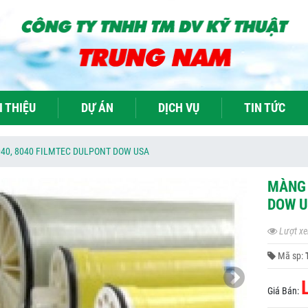
I THIỆU
DỰ ÁN
DỊCH VỤ
TIN TỨC
4040, 8040 FILMTEC DULPONT DOW USA
MÀNG 
DOW 
Lượt xe
Mã sp:
Giá Bán: