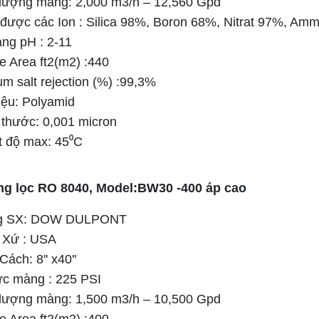
 lượng màng: 2,000 m3/h – 12,560 Gpd
 được các Ion : Silica 98%, Boron 68%, Nitrat 97%, Am
ảng pH : 2-11
ve Area ft2(m2) :440
um salt rejection (%) :99,3%
liệu: Polyamid
 thước: 0,001 micron
t độ max: 45⁰C
ng lọc RO 8040, Model:BW30 -400 áp cao
ng SX: DOW DULPONT
t Xứ : USA
Cách: 8'' x40''
lực màng : 225 PSI
 lượng màng: 1,500 m3/h – 10,500 Gpd