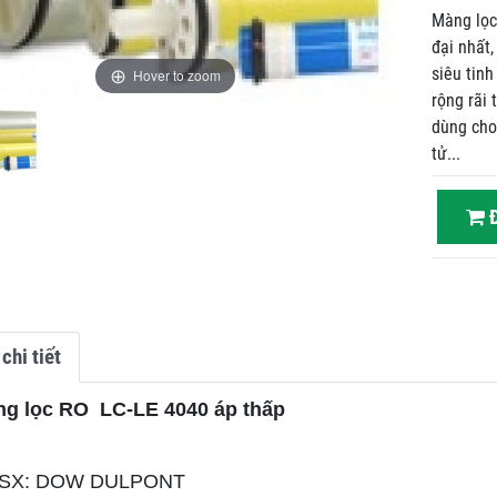
Màng lọc
đại nhất,
siêu tin
Hover to zoom
rộng rãi 
dùng cho
tử...
Đ
chi tiết
ng lọc RO LC-LE 4040 áp thấp
 SX: DOW DULPONT