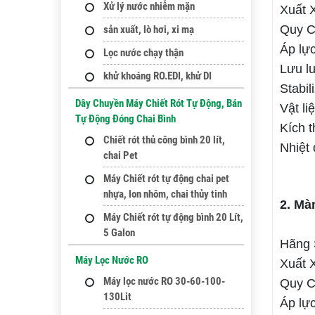
Xử lý nước nhiễm mặn
Xuất 
Quy Cá
sản xuất, lò hơi, xi mạ
Áp lự
Lọc nước chạy thận
Lưu l
khử khoáng RO.EDI, khử DI
Stabil
Dây Chuyền Máy Chiết Rót Tự Động, Bán
Vật li
Tự Động Đóng Chai Bình
Kích 
Chiết rót thủ công bình 20 lít,
Nhiệt
chai Pet
Máy Chiết rót tự động chai pet
nhựa, lon nhôm, chai thủy tinh
2. Mà
Máy Chiết rót tự động bình 20 Lít,
5 Galon
Hãng
Máy Lọc Nước RO
Xuất 
Máy lọc nước RO 30-60-100-
Quy Cá
130Lit
Áp lự