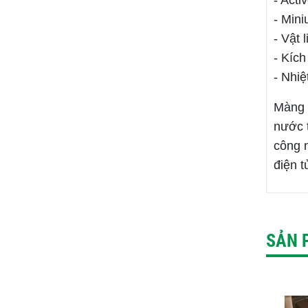
- Acti
- Mini
- Vật 
- Kích
- Nhiệ
Màng l
nước t
công 
điện t
SẢN 