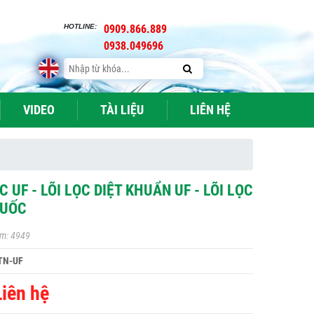
HOTLINE:
0909.866.889
0938.049696
VIDEO
TÀI LIỆU
LIÊN HỆ
C UF - LÕI LỌC DIỆT KHUẨN UF - LÕI LỌC
QUỐC
m: 4949
TN-UF
Liên hệ