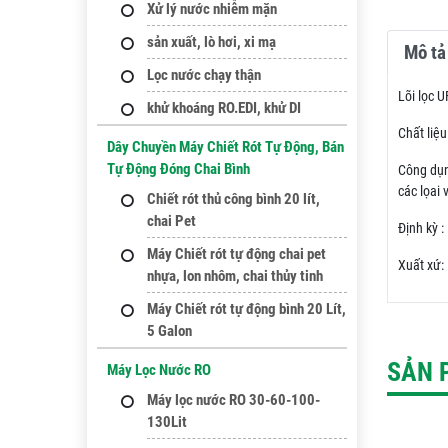
Xử lý nước nhiễm mặn
sản xuất, lò hơi, xi mạ
Mô tả 
Lọc nước chạy thận
Lõi lọc U
khử khoáng RO.EDI, khử DI
Chất liệ
Dây Chuyền Máy Chiết Rót Tự Động, Bán
Tự Động Đóng Chai Bình
Công dụn
các lọai
Chiết rót thủ công bình 20 lít,
chai Pet
Định kỳ 
Máy Chiết rót tự động chai pet
Xuất xứ:
nhựa, lon nhôm, chai thủy tinh
Máy Chiết rót tự động bình 20 Lít,
5 Galon
SẢN 
Máy Lọc Nước RO
Máy lọc nước RO 30-60-100-
130Lit