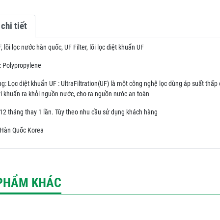
chi tiết
F, lõi lọc nước hàn quốc, UF Filter, lõi lọc diệt khuẩn UF
u: Polypropylene
g: Lọc diệt khuẩn UF : UltraFiltration(UF) là một công nghệ lọc dùng áp suất thấp
 vi khuẩn ra khỏi nguồn nước, cho ra nguồn nước an toàn
: 12 tháng thay 1 lần. Tùy theo nhu cầu sử dụng khách hàng
 Hàn Quốc Korea
PHẨM KHÁC