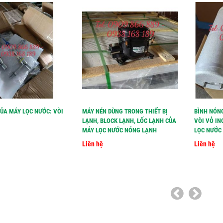
CỦA MÁY LỌC NƯỚC: VÒI
MÁY NÉN DÙNG TRONG THIẾT BỊ
BÌNH NÓN
LẠNH, BLOCK LẠNH, LỐC LẠNH CỦA
VÒI VỎ IN
MÁY LỌC NƯỚC NÓNG LẠNH
LỌC NƯỚC 
Liên hệ
Liên hệ