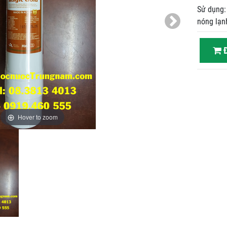
Sử dụng:
nóng lạn
Đ
Hover to zoom