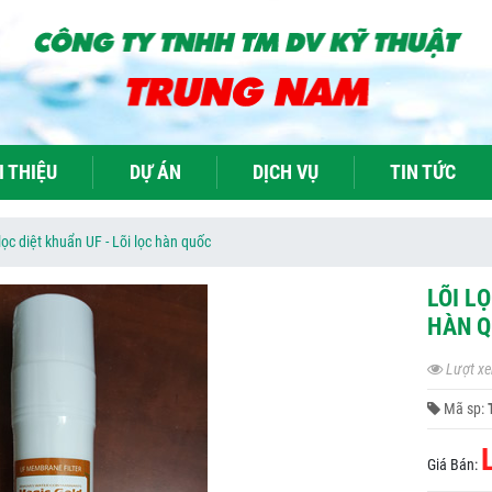
I THIỆU
DỰ ÁN
DỊCH VỤ
TIN TỨC
 lọc diệt khuẩn UF - Lõi lọc hàn quốc
LÕI LỌ
HÀN 
Lượt xe
Mã sp:
Giá Bán: