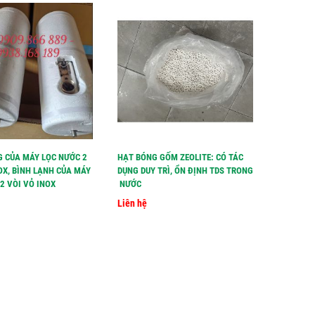
G CỦA MÁY LỌC NƯỚC 2
HẠT BÓNG GỐM ZEOLITE: CÓ TÁC
HẠT LỌC 
OX, BÌNH LẠNH CỦA MÁY
DỤNG DUY TRÌ, ỔN ĐỊNH TDS TRONG
TĂNG TDS
2 VÒI VỎ INOX
NƯỚC
Liên hệ
Liên hệ