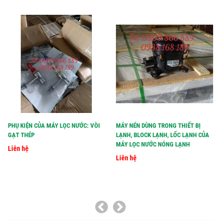
PHỤ KIỆN CỦA MÁY LỌC NƯỚC: VÒI
MÁY NÉN DÙNG TRONG THIẾT BỊ
GẠT THÉP
LẠNH, BLOCK LẠNH, LỐC LẠNH CỦA
MÁY LỌC NƯỚC NÓNG LẠNH
Liên hệ
Liên hệ