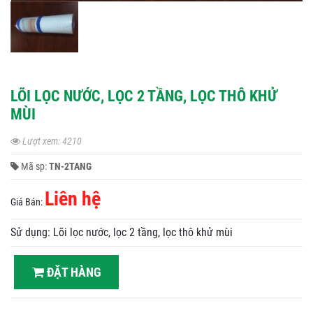
LÕI LỌC NƯỚC, LỌC 2 TẦNG, LỌC THÔ KHỬ
MÙI
Lượt xem: 4210
Mã sp:
TN-2TANG
Liên hệ
Giá Bán:
Sử dụng: Lõi lọc nước, lọc 2 tầng, lọc thô khử mùi
ĐẶT HÀNG