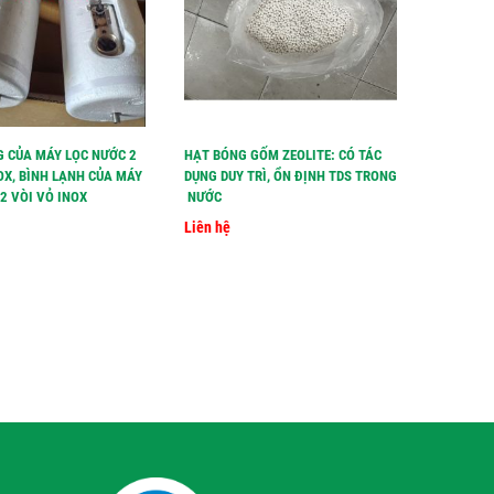
G CỦA MÁY LỌC NƯỚC 2
HẠT BÓNG GỐM ZEOLITE: CÓ TÁC
HẠT LỌC 
OX, BÌNH LẠNH CỦA MÁY
DỤNG DUY TRÌ, ỔN ĐỊNH TDS TRONG
TĂNG TDS
2 VÒI VỎ INOX
NƯỚC
Liên hệ
Liên hệ