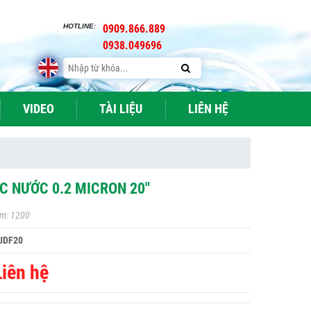
HOTLINE:
0909.866.889
0938.049696
VIDEO
TÀI LIỆU
LIÊN HỆ
ỌC NƯỚC 0.2 MICRON 20"
m: 1200
UDF20
Liên hệ