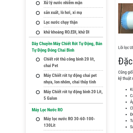
Xử lý nước nhiễm mặn
sản xuất, lò hơi, xi mạ
Lọc nước chạy thận
khử khoáng RO.EDI, khử DI
Dây Chuyền Máy Chiết Rót Tự Động, Bán
Lõi lọc U
Tự Động Đóng Chai Bình
Đặc
Chiết rót thủ công bình 20 lít,
chai Pet
Cũng giốn
Máy Chiết rót tự động chai pet
kỹ thuật 
nhựa, lon nhôm, chai thủy tinh
K
Máy Chiết rót tự động bình 20 Lít,
C
5 Galon
Á
C
Máy Lọc Nước RO
Đ
Máy lọc nước RO 30-60-100-
T
130Lit
S