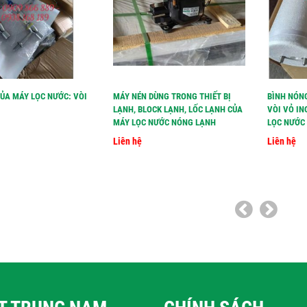
CỦA MÁY LỌC NƯỚC: VÒI
MÁY NÉN DÙNG TRONG THIẾT BỊ
BÌNH NÓN
LẠNH, BLOCK LẠNH, LỐC LẠNH CỦA
VÒI VỎ IN
MÁY LỌC NƯỚC NÓNG LẠNH
LỌC NƯỚC 
Liên hệ
Liên hệ