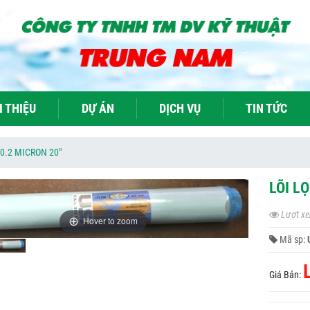
I THIỆU
DỰ ÁN
DỊCH VỤ
TIN TỨC
0.2 MICRON 20"
LÕI L
Lượt xe
Hover to zoom
Mã sp:
Giá Bán: