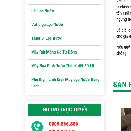
Với tình
là chính
Lõi Lọc Nước
tế và nặ
ngưng trệ
Vật Liệu Lọc Nước
Để giải q
cho gia 
Thiết Bị Lọc Nước
Nếu quý v
Máy Rút Màng Co Tự Động
chóng!
Máy Rửa Bình Nước Tinh Khiết 20 Lít
Phụ Kiện, Linh Kiện Máy Lọc Nước Nóng
SẢN 
Lạnh
HỖ TRỢ TRỰC TUYẾN
0909.866.889