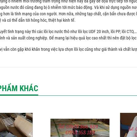
 trạng ô nhiễm môi trường trầm trọng như hiện nay đã gây đe dọa trực tiếp tới ngu
 nguồn nước đó cũng đang bị ô nhiễm tới mức báo động. Và khi sử dụng nguồn nước
ng hơn là tính mạng của con người. Hơn nữa, những tạp chất, cặn bẩn chưa đượ
 và có thể dẫn tới hỏng hóc, thiệt hại kinh tế.
uyết tình trạng này thì các lõi lọc nước thô như lõi lọc UDF 20 inch, lõi PP, lõi 
đình và sản xuất công nghiệp. Để mang lại hiệu quả lọc cao nhất thì nên đặt bộ lọ
ị vẫn còn gặp khó khăn trong việc lựa chọn lõi lọc cũng như giá thành và chất lượ
PHẨM KHÁC