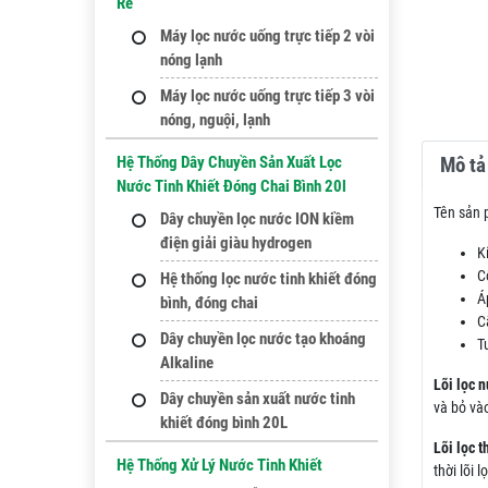
Rẻ
Máy lọc nước uống trực tiếp 2 vòi
nóng lạnh
Máy lọc nước uống trực tiếp 3 vòi
nóng, nguội, lạnh
Hệ Thống Dây Chuyền Sản Xuất Lọc
Mô tả 
Nước Tinh Khiết Đóng Chai Bình 20l
Tên sản 
Dây chuyền lọc nước ION kiềm
điện giải giàu hydrogen
K
C
Hệ thống lọc nước tinh khiết đóng
Á
bình, đóng chai
C
Dây chuyền lọc nước tạo khoáng
T
Alkaline
Lõi lọc 
Dây chuyền sản xuất nước tinh
và bỏ và
khiết đóng bình 20L
Lõi lọc t
Hệ Thống Xử Lý Nước Tinh Khiết
thời lõi 