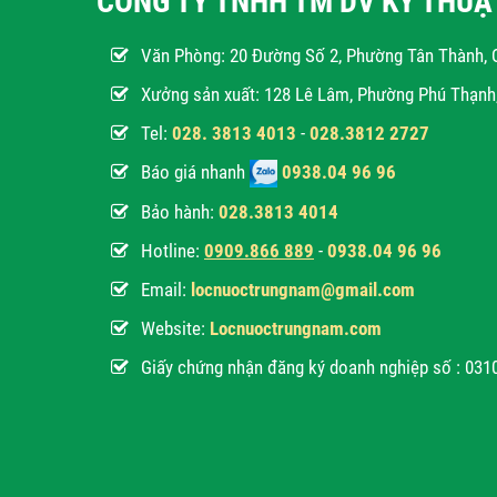
CÔNG TY TNHH TM DV KỸ THU
Văn Phòng:
20 Đường Số 2, Phường Tân Thành, 
Xưởng sản xuất: 128 Lê Lâm, Phường Phú Thạn
Tel:
028. 3813 4013
-
028.3812 2727
Báo giá nhanh
0938.04 96 96
Bảo hành:
028.3813 4014
Hotline:
0
909.866 889
-
0938.04 96 96
Email:
locnuoctrungnam@gmail.com
Website:
Locnuoctrungnam.com
Giấy chứng nhận đăng ký doanh nghiệp số : 03