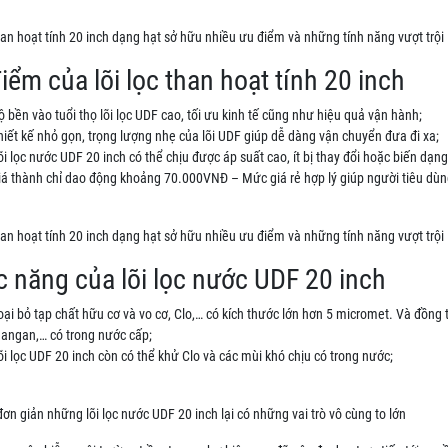
han hoạt tính 20 inch dạng hạt sở hữu nhiều ưu điểm và những tính năng vượt trội
iểm của lõi lọc than hoạt tính 20 inch
ộ bền vào tuổi thọ lõi lọc UDF cao, tối ưu kinh tế cũng như hiệu quả vận hành;
hiết kế nhỏ gọn, trọng lượng nhẹ của lõi UDF giúp dễ dàng vận chuyển đưa đi xa;
õi lọc nước UDF 20 inch có thể chịu được áp suất cao, ít bị thay đổi hoặc biến dạng
iá thành chỉ dao động khoảng 70.000VNĐ – Mức giá rẻ hợp lý giúp người tiêu dùn
han hoạt tính 20 inch dạng hạt sở hữu nhiều ưu điểm và những tính năng vượt trội
 năng của lõi lọc nước UDF 20 inch
oại bỏ tạp chất hữu cơ và vo cơ, Clo,… có kích thước lớn hơn 5 micromet. Và đồng 
angan,… có trong nước cấp;
õi lọc UDF 20 inch còn có thể khử Clo và các mùi khó chịu có trong nước;
ơn giản những lõi lọc nước UDF 20 inch lại có những vai trò vô cùng to lớn