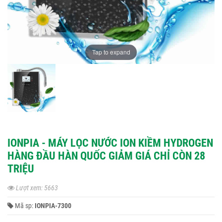
Tap to expand
IONPIA - MÁY LỌC NƯỚC ION KIỀM HYDROGEN
HÀNG ĐẦU HÀN QUỐC GIẢM GIÁ CHỈ CÒN 28
TRIỆU
Lượt xem: 5663
Mã sp:
IONPIA-7300