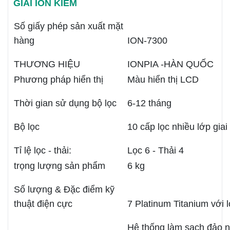
GIẢI ION KIỀM
Số giấy phép sản xuất mặt
hàng
ION-7300
THƯƠNG HIỆU
IONPIA -HÀN QUỐC
Phương pháp hiển thị
Màu hiển thị LCD
Thời gian sử dụng bộ lọc
6-12 tháng
Bộ lọc
10 cấp lọc nhiều lớp giai
Tỉ lệ lọc - thải:
Lọc 6 - Thải 4
trọng lượng sản phẩm
6 kg
Số lượng & Đặc điểm kỹ
thuật điện cực
7 Platinum Titanium với 
Hệ thống làm sạch đảo 