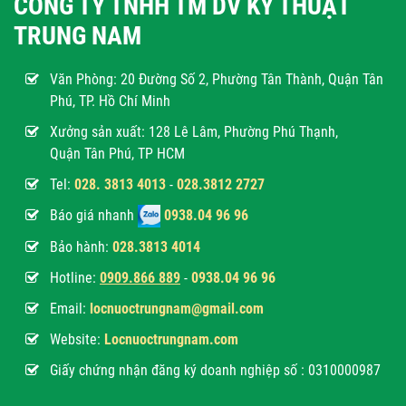
CÔNG TY TNHH TM DV KỸ THUẬT
TRUNG NAM
Văn Phòng:
20 Đường Số 2, Phường Tân Thành, Quận Tân
Phú, TP. Hồ Chí Minh
Xưởng sản xuất: 128 Lê Lâm, Phường Phú Thạnh,
Quận Tân Phú, TP HCM
Tel:
028. 3813 4013
-
028.3812 2727
Báo giá nhanh
0938.04 96 96
Bảo hành:
028.3813 4014
Hotline:
0
909.866 889
-
0938.04 96 96
Email:
locnuoctrungnam@gmail.com
Website:
Locnuoctrungnam.com
Giấy chứng nhận đăng ký doanh nghiệp số : 0310000987