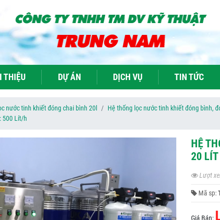
I THIỆU
DỰ ÁN
DỊCH VỤ
TIN TỨC
c nước tinh khiết đóng chai bình 20l
Hệ thống lọc nước tinh khiết đóng bình, đ
 500 Lít/h
HỆ TH
20 LÍ
Lượt xe
Mã sp:
Giá Bán: