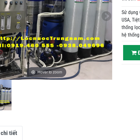
Sử dụng 
USA, Tiệ
thống lọc
hệ thống 
Đ
Hover to zoom
chi tiết