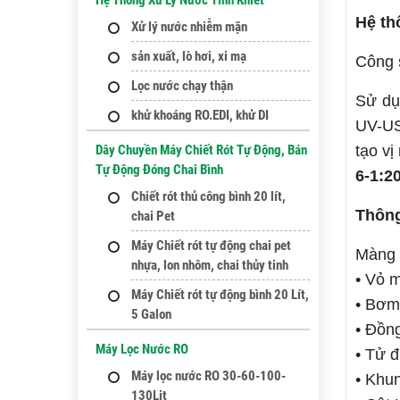
Hệ Thống Xử Lý Nước Tinh Khiết
Hệ th
Xử lý nước nhiễm mặn
sản xuất, lò hơi, xi mạ
Công s
Lọc nước chạy thận
Sử dụ
khử khoáng RO.EDI, khử DI
UV-US
tạo vị
Dây Chuyền Máy Chiết Rót Tự Động, Bán
Tự Động Đóng Chai Bình
6-1:2
Chiết rót thủ công bình 20 lít,
Thông
chai Pet
Máy Chiết rót tự động chai pet
Màng 
nhựa, lon nhôm, chai thủy tinh
• Vỏ 
Máy Chiết rót tự động bình 20 Lít,
• Bơm
5 Galon
• Đồn
Máy Lọc Nước RO
• Tử đ
Máy lọc nước RO 30-60-100-
• Khu
130Lit