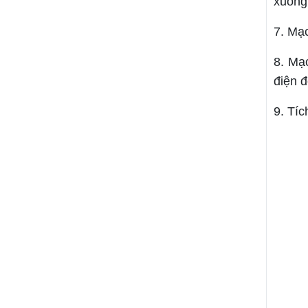
xuống
7. Mạ
8. Mạ
điện đ
9. Tíc