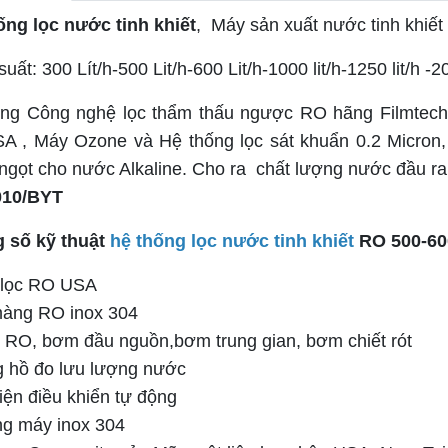
ống lọc nước tinh khiết
, Máy sản xuất nước tinh khiế
uất: 300 Lít/h-500 Lit/h-600 Lit/h-1000 lit/h-1250 lit/h -20
ng Công nghệ lọc thẩm thấu ngược RO hãng Filmtech 
A , Máy Ozone và Hệ thống lọc sát khuẩn 0.2 Micron, 
 ngọt cho nước Alkaline. Cho ra chất lượng nước đầu ra
010/BYT
 số kỹ thuật
hệ thống lọc nước tinh khiết
RO 500-600
lọc RO USA
màng RO inox 304
 RO, bơm đầu nguồn,bơm trung gian, bơm chiết rót
g hồ đo lưu lượng nước
iện điều khiển tự động
ng máy inox 304