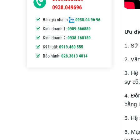
0938.049696
Báo giá nhanh
0938.04 96 96
Kinh doanh 1:
0909.866889
Ưu đi
Kinh doanh 2:
0938.168189
1. Sử
Kỹ thuật:
0919.460 555
Bảo hành:
028.3813 4014
2. Vậ
3. Hệ 
sự cố
4. Đồn
bằng
5. Hệ 
6. Mạ