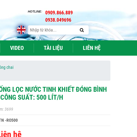
HOTLINE:
0909.866.889
0938.049696
VIDEO
TÀI LIỆU
LIÊN HỆ
óng chai
ỐNG LỌC NƯỚC TINH KHIẾT ĐÓNG BÌNH
T CÔNG SUẤT: 500 LÍT/H
m: 3699
TN -RO500
Liên hệ