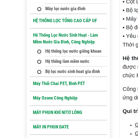
• Cột
Máy lọc nước gia đình
• Bộ l
• Máy 
HỆ THỐNG LỌC TỔNG CAO CẤP UF
• Bộ đ
Hê Thống Lọc Nước Sinh Hoạt - Làm
• Yêu
Mềm Nước Gia Đình, Công Nghiệp
Thời g
Hệ thống lọc nước giếng khoan
Hệ th
Hệ thống làm mềm nước
được ứ
Bộ lọc nước sinh hoat gia đình
chức 
Máy Thổi Chai PET, Bình PET
Công 
ứng d
Máy Ozone Công Nghiệp
Qui t
MÁY PHUN KHÍ NITƠ LỎNG
G
MÁY IN PHUN DATE
G