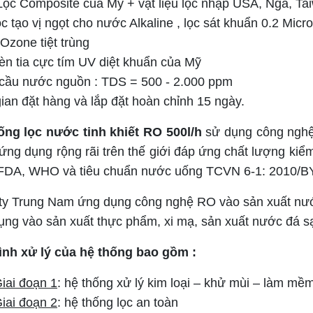
 Lọc Composite của Mỹ + vật liệu lọc nhập USA, Nga, Ta
ọc tạo vị ngọt cho nước Alkaline , lọc sát khuẩn 0.2 Micr
Ozone tiệt trùng
èn tia cực tím UV diệt khuẩn của Mỹ
 cầu nước nguồn : TDS = 500 - 2.000 ppm
ian đặt hàng và lắp đặt hoàn chỉnh 15 ngày.
ống lọc nước tinh khiết RO 500l/h
sử dụng công nghệ
ng dụng rộng rãi trên thế giới đáp ứng chất lượng kiể
FDA, WHO và tiêu chuẩn nước uống TCVN 6-1: 2010/BY
ty Trung Nam ứng dụng công nghệ RO vào sản xuất nước 
ụng vào sản xuất thực phẩm, xi mạ, sản xuất nước đá 
rình xử lý của hệ thống bao gồm :
iai đoạn 1
: hệ thống xử lý kim loại – khử mùi – làm mề
iai đoạn 2
: hệ thống lọc an toàn