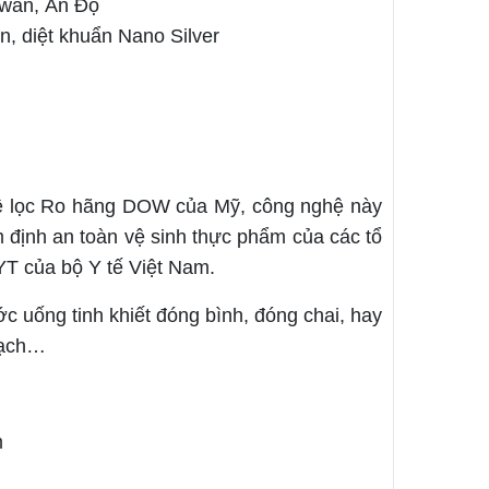
iwan, Ấn Độ
on, diệt khuẩn Nano Silver
 lọc Ro hãng DOW của Mỹ, công nghệ này
m định an toàn vệ sinh thực phẩm của các tổ
T của bộ Y tế Việt Nam.
uống tinh khiết đóng bình, đóng chai, hay
sạch…
m