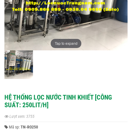
Tap to expand
HỆ THỐNG LỌC NƯỚC TINH KHIẾT [CÔNG
SUẤT: 250LIT/H]
Lượt xem: 3755
Mã sp:
TN-RO250