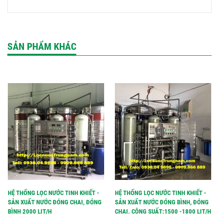
SẢN PHẨM KHÁC
HỆ THỐNG LỌC NƯỚC TINH KHIẾT -
HỆ THỐNG LỌC NƯỚC TINH KHIẾT -
SẢN XUẤT NƯỚC ĐÓNG CHAI, ĐÓNG
SẢN XUẤT NƯỚC ĐÓNG BÌNH, ĐÓNG
BÌNH 2000 LIT/H
CHAI. CÔNG SUẤT:1500 -1800 LIT/H