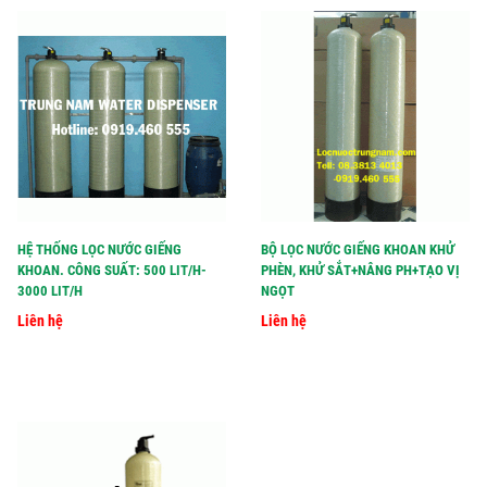
HỆ THỐNG LỌC NƯỚC GIẾNG
BỘ LỌC NƯỚC GIẾNG KHOAN KHỬ
KHOAN. CÔNG SUẤT: 500 LIT/H-
PHÈN, KHỬ SẮT+NÂNG PH+TẠO VỊ
3000 LIT/H
NGỌT
Liên hệ
Liên hệ