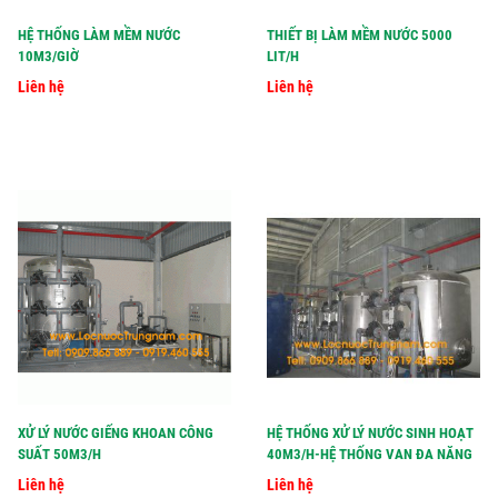
HỆ THỐNG LÀM MỀM NƯỚC
THIẾT BỊ LÀM MỀM NƯỚC 5000
10M3/GIỜ
LIT/H
Liên hệ
Liên hệ
XỬ LÝ NƯỚC GIẾNG KHOAN CÔNG
HỆ THỐNG XỬ LÝ NƯỚC SINH HOẠT
SUẤT 50M3/H
40M3/H-HỆ THỐNG VAN ĐA NĂNG
Liên hệ
Liên hệ