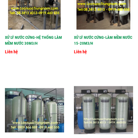
XỬ LÝ NƯỚC CỨNG-HỆ THỐNG LÀM
XỬ LÝ NƯỚC CỨNG-LÀM MỀM NƯỚC
MỀM NƯỚC 30M3/H
15-20M3/H
Liên hệ
Liên hệ