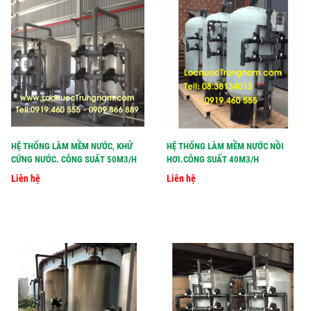
HỆ THỐNG LÀM MỀM NƯỚC, KHỬ
HỆ THỐNG LÀM MỀM NƯỚC NỒI
CỨNG NƯỚC. CÔNG SUẤT 50M3/H
HƠI.CÔNG SUẤT 40M3/H
Liên hệ
Liên hệ