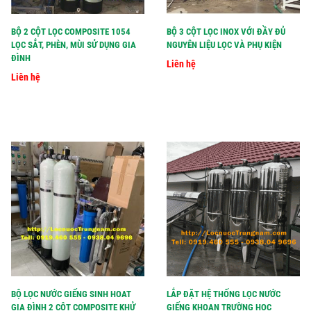
BỘ 2 CỘT LỌC COMPOSITE 1054
BỘ 3 CỘT LỌC INOX VỚI ĐẦY ĐỦ
LỌC SẮT, PHÈN, MÙI SỬ DỤNG GIA
NGUYÊN LIỆU LỌC VÀ PHỤ KIỆN
ĐÌNH
Liên hệ
Liên hệ
BỘ LỌC NƯỚC GIẾNG SINH HOAT
LẮP ĐẶT HỆ THỐNG LỌC NƯỚC
GIA ĐÌNH 2 CỘT COMPOSITE KHỬ
GIẾNG KHOAN TRƯỜNG HỌC