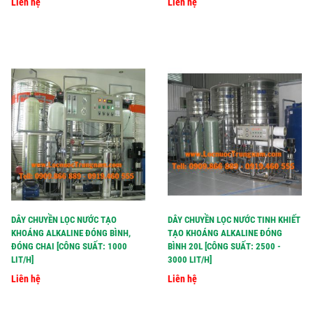
Liên hệ
Liên hệ
DÂY CHUYỀN LỌC NƯỚC TẠO
DÂY CHUYỀN LỌC NƯỚC TINH KHIẾT
KHOÁNG ALKALINE ĐÓNG BÌNH,
TẠO KHOÁNG ALKALINE ĐÓNG
ĐÓNG CHAI [CÔNG SUẤT: 1000
BÌNH 20L [CÔNG SUẤT: 2500 -
LIT/H]
3000 LIT/H]
Liên hệ
Liên hệ