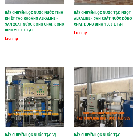
DÂY CHUYỀN LỌC NƯỚC NƯỚC TINH
DÂY CHUYỀN LỌC NƯỚC TẠO NGỌT
KHIẾT TẠO KHOÁNG ALKALINE -
ALKALINE - SẢN XUẤT NƯỚC ĐÓNG
SẢN XUẤT NƯỚC ĐÓNG CHAI, ĐÓNG
CHAI, ĐÓNG BÌNH 1500 LÍT/H
BÌNH 2000 LIT/H
Liên hệ
Liên hệ
DÂY CHUYỀN LỌC NƯỚC TẠO VỊ
DÂY CHUYỀN LỌC NƯỚC TẠO