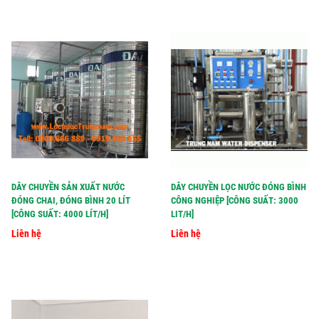
DÂY CHUYỀN SẢN XUẤT NƯỚC
DÂY CHUYỀN LỌC NƯỚC ĐÓNG BÌNH
ĐÓNG CHAI, ĐÓNG BÌNH 20 LÍT
CÔNG NGHIỆP [CÔNG SUẤT: 3000
[CÔNG SUẤT: 4000 LÍT/H]
LIT/H]
Liên hệ
Liên hệ