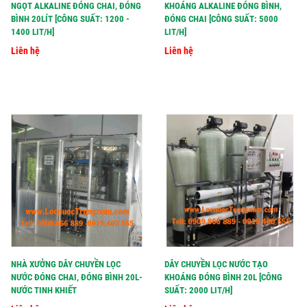
NGỌT ALKALINE ĐÓNG CHAI, ĐÓNG
KHOÁNG ALKALINE ĐÓNG BÌNH,
BÌNH 20LÍT [CÔNG SUẤT: 1200 -
ĐÓNG CHAI [CÔNG SUẤT: 5000
1400 LIT/H]
LIT/H]
Liên hệ
Liên hệ
NHÀ XƯỞNG DÂY CHUYỀN LỌC
DÂY CHUYỀN LỌC NƯỚC TẠO
NƯỚC ĐÓNG CHAI, ĐÓNG BÌNH 20L-
KHOÁNG ĐÓNG BÌNH 20L [CÔNG
NƯỚC TINH KHIẾT
SUẤT: 2000 LIT/H]