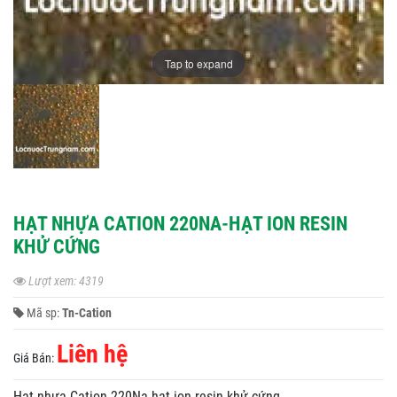
Tap to expand
HẠT NHỰA CATION 220NA-HẠT ION RESIN
KHỬ CỨNG
Lượt xem: 4319
Mã sp:
Tn-Cation
Liên hệ
Giá Bán:
Hạt nhựa Cation 220Na-hạt ion resin khử cứng