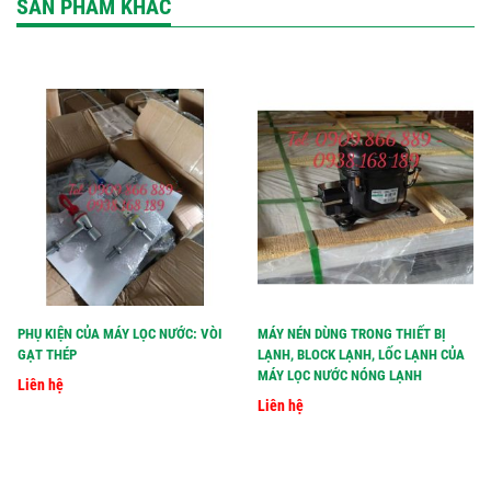
SẢN PHẨM KHÁC
PHỤ KIỆN CỦA MÁY LỌC NƯỚC: VÒI
MÁY NÉN DÙNG TRONG THIẾT BỊ
GẠT THÉP
LẠNH, BLOCK LẠNH, LỐC LẠNH CỦA
MÁY LỌC NƯỚC NÓNG LẠNH
Liên hệ
Liên hệ