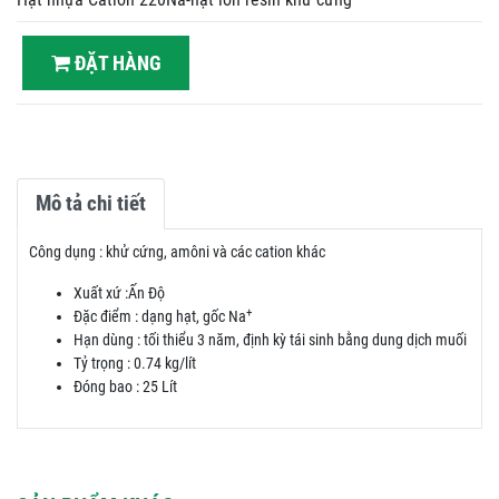
ĐẶT HÀNG
Mô tả chi tiết
Công dụng : khử cứng, amôni và các cation khác
Xuất xứ :Ấn Độ
+
Đặc điểm : dạng hạt, gốc Na
Hạn dùng : tối thiểu 3 năm, định kỳ tái sinh bằng dung dịch muối
Tỷ trọng : 0.74 kg/lít
Đóng bao : 25 Lít