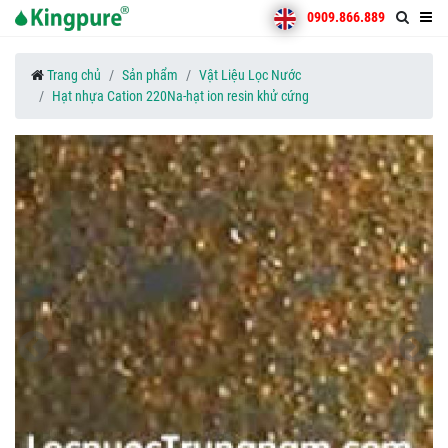
0909.866.889
Trang chủ
Sản phẩm
Vật Liệu Lọc Nước
Hạt nhựa Cation 220Na-hạt ion resin khử cứng