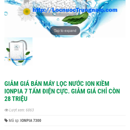
Tap to expand
GIẢM GIÁ BÁN MÁY LỌC NƯỚC ION KIỀM
IONPIA 7 TẤM ĐIỆN CỰC. GIẢM GIÁ CHỈ CÒN
28 TRIỆU
Lượt xem: 6863
Mã sp:
IONPIA 7300