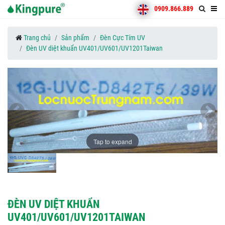
0909.866.889
Trang chủ
Sản phẩm
Đèn Cực Tím UV
Đèn UV diệt khuẩn UV401/UV601/UV1201Taiwan
Tap to expand
ĐÈN UV DIỆT KHUẨN
UV401/UV601/UV1201TAIWAN