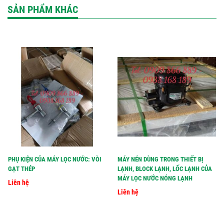
SẢN PHẨM KHÁC
PHỤ KIỆN CỦA MÁY LỌC NƯỚC: VÒI
MÁY NÉN DÙNG TRONG THIẾT BỊ
GẠT THÉP
LẠNH, BLOCK LẠNH, LỐC LẠNH CỦA
MÁY LỌC NƯỚC NÓNG LẠNH
Liên hệ
Liên hệ